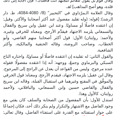
وقال قوم بل يقول للعالم أمجتهد أنت فأقلدك؟ فإن أجابه إلى ذلك
قلده، وهو أصح المذاهب] اهـ.
وقال العلامة الـمرْداوي في "التحبير" (8/ 4080-4084، ط. دار
الرشد): [قوله: (وله تقليد مفضول عند أكثر أصحابنا والأكثر. وقيل:
إن اعتقده فاضلًا أو مساويًا. وعند ابن عقيل وابن سريج والقفال
والسمعاني يلزمه الاجتهاد فيقدِّم الأرجح، ومعناه للخرقي وغيره.
ولأحمد: روايتان) الأول: قول أكثر أصحابنا منهم القاضي، وأبو
الخطاب، وصاحب الروضة، وقاله الحنفية والمالكية، وأكثر
الشافعية.
والقول الثاني: له تقليده إن اعتقده فاضلًا أو مساويًا، واختاره التاج
السبكي والبرماوي وجمعٌ، ووجهه: أنه إذا اعتقده مفضولًا فقوله
عنده مرجوح، وليس من القواعد أن يعدل عن الراجح إلى المرجوح.
وقال ابن عقيل: يلزمه الاجتهاد، فيقدم الأرجح. ومعناه: قول الخرقي
والموفَّق في المقنع وغيرهما في استقبال القبلة، وقاله ابن سريج
والقفال والقاضي حسين وابن السمعاني، والباقلاني، ولأحمد
روايتان، كالأول وهذا.
استدل للأول: بأن المفضول من الصحابة والسلف كان يفتي مع
وجود الفاضل مع الاشتهار والتكرار ولم ينكر ذلك أحد، فكان إجماعًا
على جواز استفتائه مع القدرة على استفتاء الفاضل، وقال تعالى: