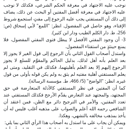
نوجب عليه الاجتهاد في معرفة الحكم الشرعي، فكذلك لا نوجب
عليه الاجتهاد في معرفة أفضل المفتين أو البحث عن ذلك، يضاف
إلى ذلك أن المستفتي يجب عليه الرجوع إلى مفتٍ استجمع شروط
الإفتاء، وهو حاصل في المفضول. انظر: "اللمع" لأبي إسحاق (ص:
256، ط. دار الكلم الطيب ودار ابن كثير).
3- أن وجود المفتي الأفضل لا يبطل فتوى المفتي المفضول، فلا
يمنع حينئذٍ من استفتاء المفضول.
واستدل أصحاب القول الثاني بأن الرجوع إلى قول الغير لا يجوز إلا
بعد العلم بأنه أهل لذلك، بدليل الحاكم والمقوِّم للسلع لا يجوز
الرجوع إليهم إلا بعد العلم بأهليتهما، فكذلك في التقليد، ومتى لم
يعلم المستفتي أهلية مفتيه لم يثق به ولم يكن قوله بأولى من قول
غيره. انظر: "الواضح" (5/ 466، ط. مؤسسة الرسالة).
كما أن المفتين في نظر المستفتي كالأدلة المتعارضة في حق
المجتهد، والمجتهد عند التعارض يقدِّم الأرجح فكذلك المستفتي عند
تعدد المفتين، والأمر في الترجيح دائر مع الظن، فمن اعتقد أن
الشافعي رحمه الله أعلم والصواب على مذهبه أغلب فليس له أن
يأخذ بمذهب مخالفه بالتشهي، وهكذا.
ويمكن أن يجاب على ما استدل به أصحاب هذا الرأي الثاني بما يلي: