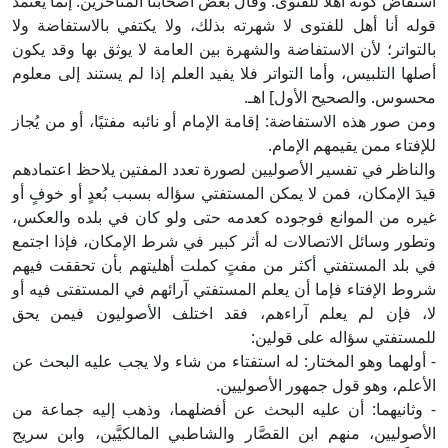
استفاض كونه أهلًا للفتوى. وقال بعض أصحابنا المتأخرين: إنما يعتمد
قوله أنا أهل للفتوى لا شهرته بذلك، ولا يكتفي بالاستفاضة ولا
بالتواتر؛ لأن الاستفاضة والشهرة بين العامة لا يوثق بها وقد يكون
أصلها التلبيس، وأما التواتر فلا يفيد العلم إذا لم يستند إلى معلوم
محسوس. والصحيح الأول] اهـ.
ومن صور هذه الاستفاضة: إقامة الإمام أو نائبه مفتيًا، أو من يُجاز
للإفتاء ممن يقيمهم الإمام.
والناظر في تفسير الأصوليين لصورة تعدد المفتين يلاحظ اعتمادهم
قيدَ الإمكان، فمن لا يمكن المستفتي سؤاله بسبب بُعدٍ أو خوفٍ أو
غيره من الموانع فوجوده كعدمه حتى ولو كان في بلده والعكس،
وتطور وسائل الاتصالات له أثر كبير في شرط الإمكان، فإذا اجتمع
في بلد المستفتي أكثر من مفتٍ كملت أهليتهم بأن تحققت فيهم
شروط الإفتاء فإما أن يعلم المستفتي آرائهم في المستفتى فيه أو
لا، فإن لم يعلم آراءهم، فقد اختلف الأصوليون فيمن يحق
للمستفتي سؤاله على قولين:
- أولهما وهو المختار: له استفتاء من شاء ولا يجب عليه البحث عن
الأعلم، وهو قول جمهور الأصوليين.
- وثانيهما: أن عليه البحث عن أفضلهما، وذهب إليه جماعة من
الأصوليين، منهم ابن القصَّار والشاطبي المالكيَّين، وابن سريج