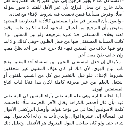
- الاستدلال بأنه لا يجوز الرجوع إلى قول الغير إلا بعد العلم بأنه أهل
لذلك خارج عن محل النزاع؛ لأن غير الأهل للفتيا لا يجوز سؤاله
أصلًا، وفرض مسألتنا فيمن تحققت فيه شروط الإفتاء مع تعدده.
- والقول بأن المفتين في نظر المستفتي كالأدلة المتعارضة للمجتهد
منقوض بأن الترجيح من أعمال المجتهد أصالة لكثرة علمه وقوة
ذهنه بخلاف المستفتي فلا عبرة بترجيحه ولو بين المفتين، وإذا
كانت المسألة المستفتي فيها من قبيل الظنون –وهي كذلك وإلا لما
وقع فيها خلاف بين المفتين فيها- فلا حرج على من أخذ بظنِّ مفتٍ
وإن خالف ظنَّ مفت آخر.
- ولا يقال إن جعل المستفتي بالتخيير بين استفتاء أحد المفتين يفتح
باب اتباع الهوى، لأن ذلك لو كان هؤلاء المفتون غير متحققين
بشروط الإفتاء، فلو قيل بالتخيير بين كل من انتسب للفتوى أو
اشتغل بالعلم من غير معرفة كاملة لكان هذا فتحًا لباب اتباع
المستفتين الهوى.
- أما الحالة الثانية وهي علم المستفتي بآراء المفتين في المستفتى
فيه -بأن قال أحدهم بالكراهة وقال الآخر بالحرمة مثلًا- فاختلفت
كلمة الأصوليين أيضًا في من يؤخذ بقوله، وأوصل الزركشي الأقوال
في المسألة إلى عشرة أقوال، والذي نأخذ به أن له الأخذ بقول أيهما
شاء، حتى ولو كان صاحب القول المتروك هو الأفضل، وتعليل ذلك