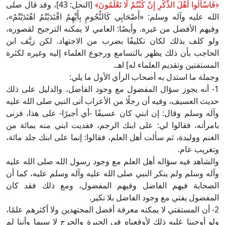
﴿فَاسْأَلُوا أَهْلَ الذِّكْرِ إِنْ كُنْتُمْ لَا تَعْلَمُونَ﴾
[النحل: 43]، وقد قال صلى
الله عليه وآله وسلم: «أَصْحَابِي كَالنُّجُومِ بِأَيِّهِمُ اقْتَدَيْتُمُ اهْتَدَيْتُمْ»،
وفيهم الأفضل من غيره. وأيضًا: العامي لا يمكنه الترجيح لقصوره،
ولو كلف بذلك لكان تكليفًا بضرب من الاجتهاد. لكن زيَّف ابن
الحاجب بأن ذلك يظهر بالتسامع ورجوع العلماء إليه وغيره لكثرة
المستفتين وتقديم العلماء له] اهـ.
وجملة ما استدل به أصحاب الرأي الأول ما يلي:
1- أنه يجوز سؤال المفضول مع وجود الفاضل، والدليل على ذلك
حديث العسيف، وفيه أن رجلًا من الأعراب أتى النبي صلى الله عليه
وآله وسلم وقال: إن ابني كان عسيفًا -أي أجيرًا- على هذا، فزنى
بامرأته، فقالوا لي: على ابنك الرجم، ففديت ابني منه بمائة من
الغنم ووليدة، ثم سألت أهل العلم، فقالوا: إنما على ابنك جلد مائة،
وتغريب عام.
والشاهد فيه سؤاله أهل العلم مع وجود رسول الله صلى الله عليه
وآله وسلم ولم ينكر النبي صلى الله عليه وآله وسلم عليه، كما أن
الصحابة فيهم الفاضل وفيهم المفضول، ومع ذلك فقد كان
المفضول يفتي مع وجود الفاضل بلا نكير.
2- أن المستفتي لا يمكنه معرفة أفضل المجتهدين ولا أكثرهم علمًا،
ولو أوجبنا عليه ذلك لأوقعناه في الحيرة والحرج لا سيما وأننا لم