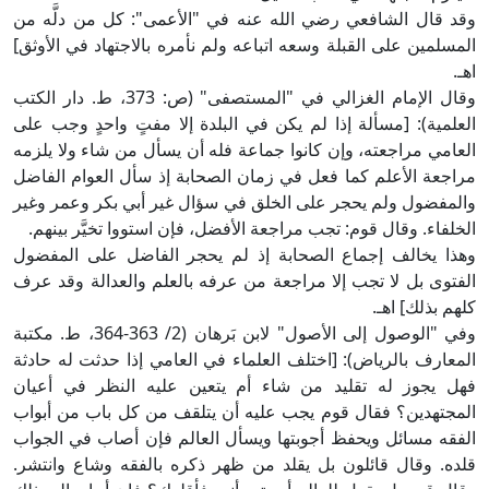
وقد قال الشافعي رضي الله عنه في "الأعمى": كل من دلَّه من
المسلمين على القبلة وسعه اتباعه ولم نأمره بالاجتهاد في الأوثق]
اهـ.
وقال الإمام الغزالي في "المستصفى" (ص: 373، ط. دار الكتب
العلمية): [مسألة إذا لم يكن في البلدة إلا مفتٍ واحدٍ وجب على
العامي مراجعته، وإن كانوا جماعة فله أن يسأل من شاء ولا يلزمه
مراجعة الأعلم كما فعل في زمان الصحابة إذ سأل العوام الفاضل
والمفضول ولم يحجر على الخلق في سؤال غير أبي بكر وعمر وغير
الخلفاء. وقال قوم: تجب مراجعة الأفضل، فإن استووا تخيَّر بينهم.
وهذا يخالف إجماع الصحابة إذ لم يحجر الفاضل على المفضول
الفتوى بل لا تجب إلا مراجعة من عرفه بالعلم والعدالة وقد عرف
كلهم بذلك] اهـ.
وفي "الوصول إلى الأصول" لابن بَرهان (2/ 363-364، ط. مكتبة
المعارف بالرياض): [اختلف العلماء في العامي إذا حدثت له حادثة
فهل يجوز له تقليد من شاء أم يتعين عليه النظر في أعيان
المجتهدين؟ فقال قوم يجب عليه أن يتلقف من كل باب من أبواب
الفقه مسائل ويحفظ أجوبتها ويسأل العالم فإن أصاب في الجواب
قلده. وقال قائلون بل يقلد من ظهر ذكره بالفقه وشاع وانتشر.