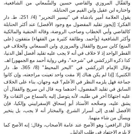
والقفَّال المروزي والقاضي حسين والسَّمعاني من الشافعية،
واختاره ابن عقيل وابن القيم من الحنابلة.
يقول العلامة أمير بادشاه في "تيسير التحرير" (4/ 251، ط. دار
الفكر): [(يجوز تقليد المفضول مع وجود الأفضل) عند أكثر الحنابلة
كالقاضي وأبي الخطاب وصاحب الروضة، وقاله الحنفية والمالكية
وأكثر الشافعية (وأحمد. وطائفة كثيرة من الفقهاء) متفقون (على
المنع) كابن سريج والقفال والمروزي وابن السمعاني والخلاف في
القطر الواحد إذ لا خلاف في أنه لا يجب عليه تقليد أفضل أهل الدنيا،
كذا ذكره الزركشي في "شرحه"، وفي رواية أحمد مع الجمهور] اهـ.
وقال الإمام الزركشي في "البحر المحيط" (8/ 365، ط. دار
الكتبي): [إذا لم يكن هناك إلا مفت واحد تعينت مراجعته، وإن كانوا
جماعة فهل يلزمه النظر في الأعلم؟ فيه وجهان، بناء على الخلاف
السابق في تقليد المفضول، أحدهما وبه قال ابن سريج والقفال أن
عليه اجتهادًا آخر في طلبه، لأنه يتوصل إليه بالسماع من الثقات ولا
يشق عليه، وصحَّحه الأستاذ أبو إسحاق الإسفراييني وإلكيا، فإن
الأفضل أهدى إلى أسرار الشرع. والمختار أنه لا يجب، بل يتخير
ويسأل من شاء منهما.
قال الرافعي: وهو الأصح عند عامة الأصحاب، وقال: إنه الأصح كما
لا يلزم الاجتهاد في طلب الدليل.