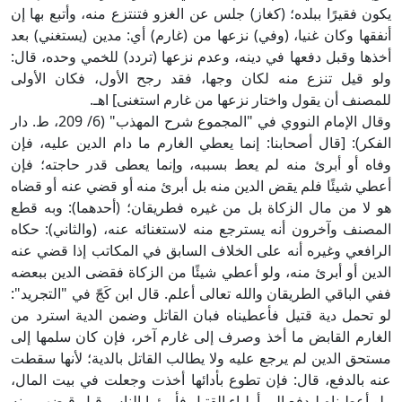
يكون فقيرًا ببلده؛ (كغاز) جلس عن الغزو فتنتزع منه، وأتبع بها إن
أنفقها وكان غنيا، (وفي) نزعها من (غارم) أي: مدين (يستغني) بعد
أخذها وقبل دفعها في دينه، وعدم نزعها (تردد) للخمي وحده، قال:
ولو قيل تنزع منه لكان وجها، فقد رجح الأول، فكان الأولى
للمصنف أن يقول واختار نزعها من غارم استغنى] اهـ.
وقال الإمام النووي في "المجموع شرح المهذب" (6/ 209، ط. دار
الفكر): [قال أصحابنا: إنما يعطي الغارم ما دام الدين عليه، فإن
وفاه أو أبرئ منه لم يعط بسببه، وإنما يعطى قدر حاجته؛ فإن
أعطي شيئًا فلم يقض الدين منه بل أبرئ منه أو قضي عنه أو قضاه
هو لا من مال الزكاة بل من غيره فطريقان؛ (أحدهما): وبه قطع
المصنف وآخرون أنه يسترجع منه لاستغنائه عنه، (والثاني): حكاه
الرافعي وغيره أنه على الخلاف السابق في المكاتب إذا قضي عنه
الدين أو أبرئ منه، ولو أعطي شيئًا من الزكاة فقضى الدين ببعضه
ففي الباقي الطريقان والله تعالى أعلم. قال ابن كَجّ في "التجريد":
لو تحمل دية قتيل فأعطيناه فبان القاتل وضمن الدية استرد من
الغارم القابض ما أخذ وصرف إلى غارم آخر، فإن كان سلمها إلى
مستحق الدين لم يرجع عليه ولا يطالب القاتل بالدية؛ لأنها سقطت
عنه بالدفع، قال: فإن تطوع بأدائها أخذت وجعلت في بيت المال،
ولو أعطيناه ليدفع إلى أولياء القتيل فأبرؤوا الناس قبل قبضهم منه