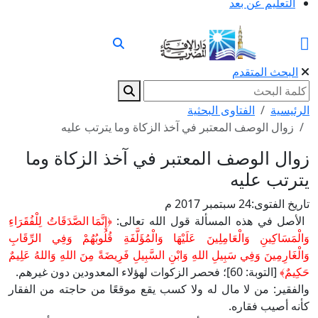
التعليم عن بعد
البحث المتقدم
الرئيسية
الفتاوى البحثية
زوال الوصف المعتبر في آخذ الزكاة وما يترتب عليه
زوال الوصف المعتبر في آخذ الزكاة وما
يترتب عليه
تاريخ الفتوى:
24 سبتمبر 2017 م
الأصل في هذه المسألة قول الله تعالى:
﴿إِنَّمَا الصَّدَقَاتُ لِلْفُقَرَاءِ
وَالْمَسَاكِينِ وَالْعَامِلِينَ عَلَيْهَا وَالْمُؤَلَّفَةِ قُلُوبُهُمْ وَفِي الرِّقَابِ
وَالْغَارِمِينَ وَفِي سَبِيلِ اللهِ وَابْنِ السَّبِيلِ فَرِيضَةً مِنَ اللهِ وَاللهُ عَلِيمٌ
حَكِيمٌ﴾
[التوبة: 60]؛ فحصر الزكوات لهؤلاء المعدودين دون غيرهم.
والفقير: من لا مال له ولا كسب يقع موقعًا من حاجته من الفقار
كأنه أصيب فقاره.