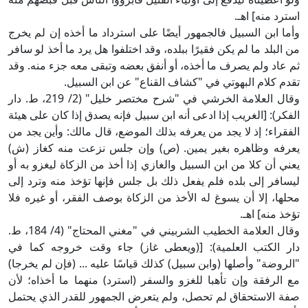
استرد منه] اهـ.
وأما ابن السبيل فالجمهور أيضًا على استرداد ما أخذه إن لم يخرج
من البلد ما لم يكن فقيرًا ببلده، وقد اختلفوا هل يرد ما أخذ لو سافر
ثم عاد ولم يصرف ما أخذه، أو أنفق بعضه وتبقى معه جزء منه. وقد
تقدم كلام البهوتي في "كشاف القناع" عن ابن السبيل.
وقال العلامة الخرشي في "شرح مختصر خليل" (2/ 219، ط. دار
الفكر): [الغريب إذا ادعى أنه ابن سبيل فإنه يصدق إذا كان على هيئة
الفقراء؛ إذ لا يجد من يعرفه بذلك الموضع، قال مالك: وأين يجد من
يعرفه وظاهره بغير يمين. (ص) وإن جلس نزعت منه كغاز (ش)
يعني أن كلا من ابن السبيل والغازي إذا أخذ من الزكاة ليغزو به أو
ليسافر إلى بلده فلم يفعل ذلك بل جلس فإنها تؤخذ منه وترد إلى
محلها، إلا أن يسوغ له الأخذ من الزكاة بوصف الفقر، أو غيره فلا
تؤخذ منه] اهـ.
وقال العلامة الخطيب الشربيني في "مغني المحتاج" (4/ 184، ط.
دار الكتب العلمية): [(ويعطى غاز) جاء وقت خروجه كما في
"الروضة" وأصلها (وابن سبيل) كذلك قياسًا عليه ... (فإن لم يخرجا)
مع الرفقة وإن تأهبا للغزو والسفر (استرد) منهما ما أخذاه؛ لأن
صفة الاستحقاق لم تحصل، ولم يتعرض الجمهور للقدر الذي يحتمل