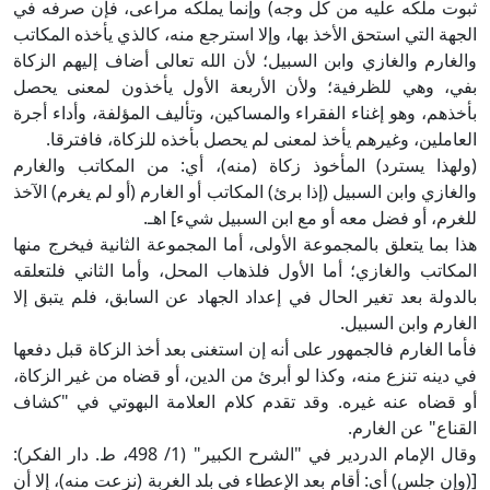
ثبوت ملكه عليه من كل وجه) وإنما يملكه مراعى، فإن صرفه في
الجهة التي استحق الأخذ بها، وإلا استرجع منه، كالذي يأخذه المكاتب
والغارم والغازي وابن السبيل؛ لأن الله تعالى أضاف إليهم الزكاة
بفي، وهي للظرفية؛ ولأن الأربعة الأول يأخذون لمعنى يحصل
بأخذهم، وهو إغناء الفقراء والمساكين، وتأليف المؤلفة، وأداء أجرة
العاملين، وغيرهم يأخذ لمعنى لم يحصل بأخذه للزكاة، فافترقا.
(ولهذا يسترد) المأخوذ زكاة (منه)، أي: من المكاتب والغارم
والغازي وابن السبيل (إذا برئ) المكاتب أو الغارم (أو لم يغرم) الآخذ
للغرم، أو فضل معه أو مع ابن السبيل شيء] اهـ.
هذا بما يتعلق بالمجموعة الأولى، أما المجموعة الثانية فيخرج منها
المكاتب والغازي؛ أما الأول فلذهاب المحل، وأما الثاني فلتعلقه
بالدولة بعد تغير الحال في إعداد الجهاد عن السابق، فلم يتبق إلا
الغارم وابن السبيل.
فأما الغارم فالجمهور على أنه إن استغنى بعد أخذ الزكاة قبل دفعها
في دينه تنزع منه، وكذا لو أبرئ من الدين، أو قضاه من غير الزكاة،
أو قضاه عنه غيره. وقد تقدم كلام العلامة البهوتي في "كشاف
القناع" عن الغارم.
وقال الإمام الدردير في "الشرح الكبير" (1/ 498، ط. دار الفكر):
[(وإن جلس) أي: أقام بعد الإعطاء في بلد الغربة (نزعت منه)، إلا أن