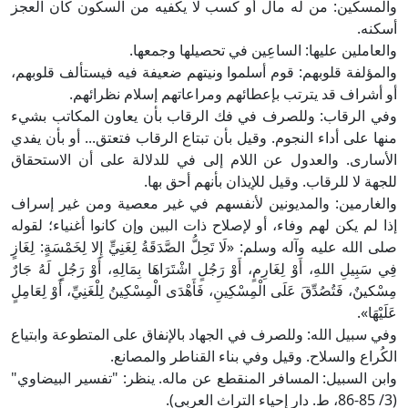
والمسكين: من له مال أو كسب لا يكفيه من السكون كأن العجز
أسكنه.
والعاملين عليها: الساعِين في تحصيلها وجمعها.
والمؤلفة قلوبهم: قوم أسلموا ونيتهم ضعيفة فيه فيستألف قلوبهم،
أو أشراف قد يترتب بإعطائهم ومراعاتهم إسلام نظرائهم.
وفي الرقاب: وللصرف في فك الرقاب بأن يعاون المكاتب بشيء
منها على أداء النجوم. وقيل بأن تبتاع الرقاب فتعتق... أو بأن يفدي
الأسارى. والعدول عن اللام إلى في للدلالة على أن الاستحقاق
للجهة لا للرقاب. وقيل للإيذان بأنهم أحق بها.
والغارمين: والمديونين لأنفسهم في غير معصية ومن غير إسراف
إذا لم يكن لهم وفاء، أو لإصلاح ذات البين وإن كانوا أغنياء؛ لقوله
صلى الله عليه وآله وسلم: «لَا تَحِلُّ الصَّدَقَةُ لِغَنِيٍّ إِلا لِخَمْسَةٍ: لِغَازٍ
فِي سَبِيلِ اللهِ، أَوْ لِغَارِمٍ، أَوْ رَجُلٍ اشْتَرَاهَا بِمَالِهِ، أَوْ رَجُلٍ لَهُ جَارٌ
مِسْكينٌ، فَتُصُدِّقَ عَلَى الْمِسْكِينِ، فَأَهْدَى الْمِسْكِينُ لِلْغَنِيِّ، أَوْ لِعَامِلٍ
عَلَيْهَا».
وفي سبيل الله: وللصرف في الجهاد بالإنفاق على المتطوعة وابتياع
الكُراع والسلاح. وقيل وفي بناء القناطر والمصانع.
وابن السبيل: المسافر المنقطع عن ماله. ينظر: "تفسير البيضاوي"
(3/ 85-86، ط. دار إحياء التراث العربي).