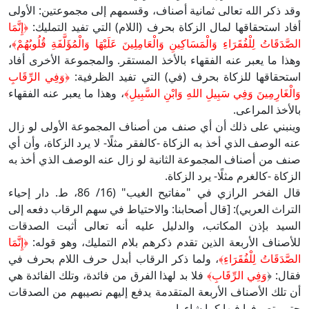
وقد ذكر الله تعالى ثمانية أصناف، وقسمهم إلى مجموعتين: الأولى
أفاد استحقاقها لمال الزكاة بحرف (اللام) التي تفيد التمليك:
﴿إِنَّمَا
الصَّدَقَاتُ لِلْفُقَرَاءِ وَالْمَسَاكِينِ وَالْعَامِلِينَ عَلَيْهَا وَالْمُؤَلَّفَةِ قُلُوبُهُمْ﴾
،
وهذا ما يعبر عنه الفقهاء بالأخذ المستقر. والمجموعة الأخرى أفاد
استحقاقها للزكاة بحرف (في) التي تفيد الظرفية:
﴿وَفِي الرِّقَابِ
وَالْغَارِمِينَ وَفِي سَبِيلِ اللهِ وَابْنِ السَّبِيلِ﴾
، وهذا ما يعبر عنه الفقهاء
بالأخذ المراعى.
وينبني على ذلك أن أي صنف من أصناف المجموعة الأولى لو زال
عنه الوصف الذي أخذ به الزكاة -كالفقر مثلًا- لا يرد الزكاة، وأن أي
صنف من أصناف المجموعة الثانية لو زال عنه الوصف الذي أخذ به
الزكاة -كالغرم مثلًا- يرد الزكاة.
قال الفخر الرازي في "مفاتيح الغيب" (16/ 86، ط. دار إحياء
التراث العربي): [قال أصحابنا: والاحتياط في سهم الرقاب دفعه إلى
السيد بإذن المكاتب، والدليل عليه أنه تعالى أثبت الصدقات
للأصناف الأربعة الذين تقدم ذكرهم بلام التمليك، وهو قوله:
﴿إِنَّمَا
الصَّدَقَاتُ لِلْفُقَرَاءِ﴾
، ولما ذكر الرقاب أبدل حرف اللام بحرف في
فقال: ﴿
وَفِي الرِّقَابِ﴾
فلا بد لهذا الفرق من فائدة، وتلك الفائدة هي
أن تلك الأصناف الأربعة المتقدمة يدفع إليهم نصيبهم من الصدقات
حتى يتصرفوا فيها كما شاءوا.