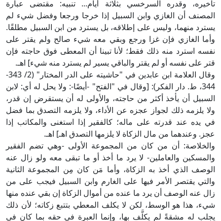
تأخيره، وقدره السرخسي بثلاثة أيام... تنبيه: مقتضى عبارة
المصنف أن الغازي وابن السبيل إذا خرجا ورجعا وفضل شيء لم
يسترد منهما، وليس على إطلاقه، بل يسترد من ابن السبيل مطلقًا.
وأما الغازي فإن غزا ورجع وبقي معه شيء صالح ولم يقتر على
نفسه استرد منه ذلك فقط؛ لأنا تبينا أن المعطى فوق حاجته فإن
قتر على نفسه أو لم يقتر والباقي يسير لم يسترد منه شيء] اهـ.
وقال العلامة ابن عابدين في "حاشيته على الدر المختار" (2/ 343-
344، ط. دار الفكر): [وقال في "الفتح" -أيضًا-: ولا يحل له أي: لابن
السبيل أن يأخذ أكثر من حاجته، والأولى له أن يستقرض إن قدر،
ولا يلزمه ذلك لجواز عجزه عن الأداء، ولا يلزمه التصدق بما فضل
في يده عند قدرته على ماله؛ كالفقير إذا استغنى والمكاتب إذا
عجز. وعندهما من مال الزكاة لا يلزمها التصدق اهـ] اهـ.
والخلاصة: أن من كان من المجموعة الأولى -وهي تضم الفقير
والمسكين والعاملين- لا يرد ما أخذ أو ما تبقى معه ولو زال عنه
الوصف الذي أخذ به الزكاة، وأما مَن كان مِن المجموعة الثانية
والتي يقتصر الأمر فيها على الغارم وابن السبيل فيجب على من
زال عنه الوصف أن يرد ما عنده من أموال الزكاة إن بقي عنده منها
شيء، هذا هو الوسط، لكن لا يكلف المعطي بتتبع زكاته؛ لأن ذلك
يجلب له مشقةً لم يكلَّف بها، وإنما العبرة في حقه بما كان في