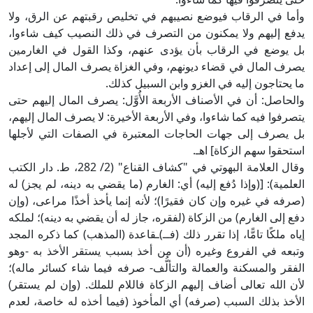
وأما في الرقاب فيوضع نصيبهم في تخليص رقبتهم عن الرق، ولا
يدفع إليهم ولا يمكنون من التصرف في ذلك النصيب كيف شاءوا،
بل يوضع في الرقاب بأن يؤدى عنهم، وكذا القول في الغارمين
يصرف المال في قضاء ديونهم، وفي الغزاة يصرف المال إلى إعداد
ما يحتاجون إليه في الغزو وابن السبيل كذلك.
والحاصل: أن في الأصناف الأربعة الأُوَّل: يصرف المال إليهم حتى
يتصرفوا فيه كما شاءوا، وفي الأربعة الأخيرة: لا يصرف المال إليهم،
بل يصرف إلى جهات الحاجات المعتبرة في الصفات التي لأجلها
استحقوا سهم الزكاة] اهـ.
وقال العلامة البهوتي في "كشاف القناع" (2/ 282، ط. دار الكتب
العلمية): [(وإذا دُفع إليه) أي: الغارم (ما يقضي به دينه، لم يجز) له
(صرفه في غيره وإن كان فقيرًا)؛ لأنه إنما يأخذ أخذًا مراعى، (وإن
دفع إلى الغارم) من الزكاة (لفقره، جاز له أن يقضي به دينه)؛ لملكه
إياه ملكًا تامًّا، إذا تقرر ذلك (فــ)ـقاعدة (المذهب) كما ذكره المجد
وتبعه في الفروع وغيره (أن من أخذ بسبب يستقر الأخذ به -وهو
الفقر والمسكنة والعمالة والتألُّف- صرفه فيما شاء كسائر ماله)؛
لأن الله تعالى أضاف إليهم الزكاة فاللام للملك. (وإن لم يستقر)
الأخذ بذلك السبب (صرفه) أي المأخوذ (فيما أخذه له خاصة، لعدم