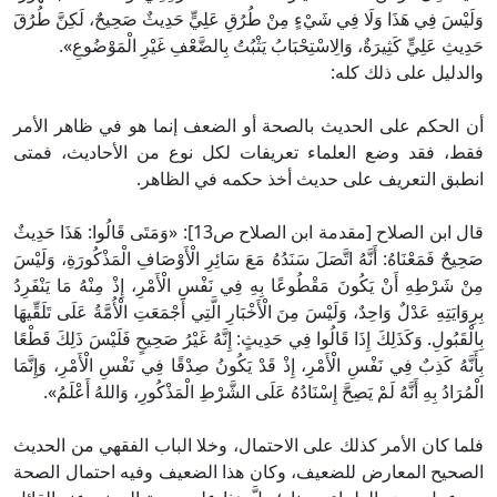
وَلَيْسَ فِي هَذَا وَلَا فِي شَيْءٍ مِنْ طُرُقِ عَلِيٍّ حَدِيثٌ صَحِيحٌ، لَكِنَّ طُرُقَ
حَدِيثِ عَلِيٍّ كَثِيرَةٌ، وَالِاسْتِحْبَابُ يَثْبُتُ بِالضَّعْفِ غَيْرِ الْمَوْضُوعِ».
والدليل على ذلك كله:
أن الحكم على الحديث بالصحة أو الضعف إنما هو في ظاهر الأمر
فقط، فقد وضع العلماء تعريفات لكل نوع من الأحاديث، فمتى
انطبق التعريف على حديث أخذ حكمه في الظاهر.
قال ابن الصلاح [مقدمة ابن الصلاح ص13]: «وَمَتَى قَالُوا: هَذَا حَدِيثٌ
صَحِيحٌ فَمَعْنَاهُ: أَنَّهُ اتَّصَلَ سَنَدُهُ مَعَ سَائِرِ الْأَوْصَافِ الْمَذْكُورَةِ، وَلَيْسَ
مِنْ شَرْطِهِ أَنْ يَكُونَ مَقْطُوعًا بِهِ فِي نَفْسِ الْأَمْرِ، إِذْ مِنْهُ مَا يَنْفَرِدُ
بِرِوَايَتِهِ عَدْلٌ وَاحِدٌ، وَلَيْسَ مِنَ الْأَخْبَارِ الَّتِي أَجْمَعَتِ الْأُمَّةُ عَلَى تَلَقِّيهَا
بِالْقَبُولِ. وَكَذَلِكَ إِذَا قَالُوا فِي حَدِيثٍ: إِنَّهُ غَيْرُ صَحِيحٍ فَلَيْسَ ذَلِكَ قَطْعًا
بِأَنَّهُ كَذِبٌ فِي نَفْسِ الْأَمْرِ، إِذْ قَدْ يَكُونُ صِدْقًا فِي نَفْسِ الْأَمْرِ، وَإِنَّمَا
الْمُرَادُ بِهِ أَنَّهُ لَمْ يَصِحَّ إِسْنَادُهُ عَلَى الشَّرْطِ الْمَذْكُورِ، وَاللهُ أَعْلَمُ».
فلما كان الأمر كذلك على الاحتمال، وخلا الباب الفقهي من الحديث
الصحيح المعارض للضعيف، وكان هذا الضعيف وفيه احتمال الصحة