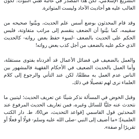
التشريع الإسلامي، لكن هذا المصدر في غالبه ظني الثبوت؛ لكون
الغالب عليه هو أحاديث الآحاد وليست المتواترة.
وقد قام المحدثون بوضع أسس علم الحديث، وبيَّنوا صحيحه من
سقيمه، كما بيَّنوا أن الضعف ينقسم إلى مراتب متفاوتة، فليس
الحكم على الحديث بالضعف -لسوء حفظ بعض رواته- كالحديث
الذي حكم عليه بالضعف من أجل كذب بعض رواته!
والعمل بالضعيف في فضائل الأعمال قد أفردناه بفتوى مستقلة،
وأما العمل بالحديث الضعيف في الأحكام الفقهية فالمشهور بين
الناس عدم العمل به مطلقًا، لكن عند التأني والرجوع إلى كلام
العلماء نرى لهم تفصيلًا في ذلك.
وقبل الخوض في المسألة نذكر شيئًا عن تعريف الحديث؛ ليتبين ما
نتحدث عنه جليًّا للسائل وغيره، فمن تعاريف الحديث المرفوع عند
المحدثين قول القاسمي [قواعد التحديث، ص60، ط. دار الكتب
العلمية]: «ما أضيف إلى النبي -صلى الله عليه وسلم- قولًا أو فعلًا أو
تقريرًا أو صفة».