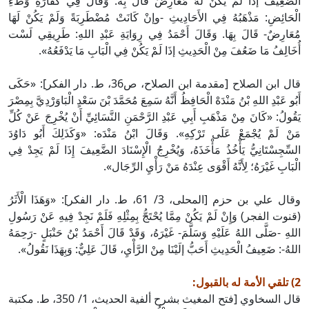
الضَّعِيفَ إذَا لَمْ يَكُنْ لَهُ مُعَارِضٌ قَالَ بِه. وَقَالَ فِي كَفَّارَةِ وَطْءِ
الْحَائِضِ: مَذْهَبُهُ فِي الأَحَادِيثِ -وإنْ كَانَتْ مُضْطَرِبَةً وَلَمْ يَكُنْ لَهَا
مُعَارِضٌ- قَالَ بِهَا. وَقَالَ أَحْمَدُ فِي رِوَايَةِ عَبْدِ اللهِ: طَرِيقِي لَسْت
أُخَالِفُ مَا ضَعُفَ مِنْ الْحَدِيثِ إذَا لَمْ يَكُنْ فِي الْبَابِ مَا يَدْفَعُهُ».
قال ابن الصلاح [مقدمة ابن الصلاح، ص36، ط. دار الفكر]: «حَكَى
أَبُو عَبْدِ اللهِ بْنُ مَنْدَهْ الْحَافِظُ أَنَّهُ سَمِعَ مُحَمَّدَ بْنَ سَعْدٍ الْبَاوَرْدِيَّ بِمِصْرَ
يَقُولُ: «كَانَ مِنْ مَذْهَبِ أَبِي عَبْدِ الرَّحْمَنِ النَّسَائِيِّ أَنْ يُخْرِجَ عَنْ كُلِّ
مَنْ لَمْ يُجْمَعْ عَلَى تَرْكِهِ». وَقَالَ ابْنُ مَنْدَه: «وَكَذَلِكَ أَبُو دَاوُدَ
السِّجِسْتَانِيُّ يَأْخُذُ مَأْخَذَهُ، وَيُخْرِجُ الْإِسْنَادَ الضَّعِيفَ إِذَا لَمْ يَجِدْ فِي
الْبَابِ غَيْرَهُ؛ لِأَنَّهُ أَقْوَى عِنْدَهُ مَنْ رَأْيِ الرِّجَال».
وقال علي بن حزم [المحلى، 3/ 61، ط. دار الفكر]: «وَهَذَا الْأَثَرُ
(قنوت الفجر) وَإِنْ لَمْ يَكُنْ مِمَّا يُحْتَجُّ بِمِثْلِهِ فَلَمْ نَجِدْ فِيهِ عَنْ رَسُولِ
اللهِ -صَلَّى اللهُ عَلَيْهِ وَسَلَّمَ- غَيْرَهُ، وَقَدْ قَالَ أَحْمَدُ بْنُ حَنْبَلٍ -رَحِمَهُ
اللهُ-: ضَعِيفُ الْحَدِيثِ أَحَبُّ إلَيْنَا مِنْ الرَّأْيِ، قَالَ عَلِيٌّ: وَبِهَذَا نَقُولُ».
2) تلقي الأمة له بالقبول:
قال السخاوي [فتح المغيث بشرح ألفية الحديث، 1/ 350، ط. مكتبة