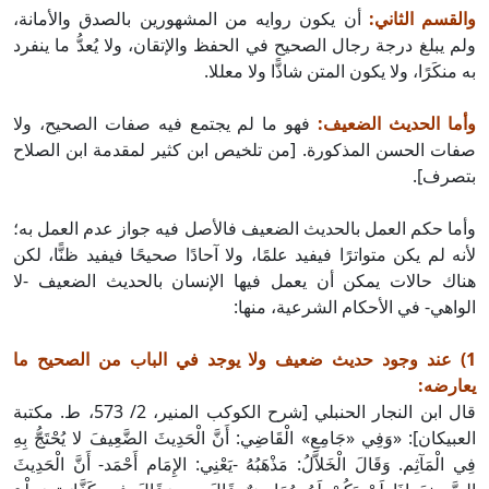
والقسم الثاني:
أن يكون روايه من المشهورين بالصدق والأمانة،
ولم يبلغ درجة رجال الصحيح في الحفظ والإتقان، ولا يُعدُّ ما ينفرد
به منكَرًا، ولا يكون المتن شاذًّا ولا معللا.
وأما الحديث الضعيف:
فهو ما لم يجتمع فيه صفات الصحيح، ولا
صفات الحسن المذكورة. [من تلخيص ابن كثير لمقدمة ابن الصلاح
بتصرف].
وأما حكم العمل بالحديث الضعيف فالأصل فيه جواز عدم العمل به؛
لأنه لم يكن متواترًا فيفيد علمًا، ولا آحادًا صحيحًا فيفيد ظنًّا، لكن
هناك حالات يمكن أن يعمل فيها الإنسان بالحديث الضعيف -لا
الواهي- في الأحكام الشرعية، منها:
1) عند وجود حديث ضعيف ولا يوجد في الباب من الصحيح ما
يعارضه:
قال ابن النجار الحنبلي [شرح الكوكب المنير، 2/ 573، ط. مكتبة
العبيكان]: «وَفِي «جَامِعِ» الْقَاضِي: أَنَّ الْحَدِيثَ الضَّعِيفَ لا يُحْتَجُّ بِهِ
فِي الْمَآثِم. وَقَالَ الْخَلاَّلُ: مَذْهَبُهُ -يَعْنِي: الإِمَام أَحْمَد- أَنَّ الْحَدِيثَ