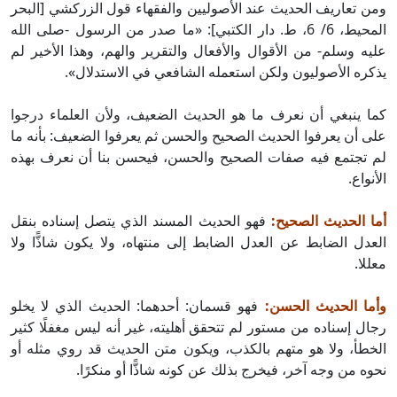
ومن تعاريف الحديث عند الأصوليين والفقهاء قول الزركشي [البحر
المحيط، 6/ 6، ط. دار الكتبي]: «ما صدر من الرسول -صلى الله
عليه وسلم- من الأقوال والأفعال والتقرير والهم، وهذا الأخير لم
يذكره الأصوليون ولكن استعمله الشافعي في الاستدلال».
كما ينبغي أن نعرف ما هو الحديث الضعيف، ولأن العلماء درجوا
على أن يعرفوا الحديث الصحيح والحسن ثم يعرفوا الضعيف: بأنه ما
لم تجتمع فيه صفات الصحيح والحسن، فيحسن بنا أن نعرف بهذه
الأنواع.
أما الحديث الصحيح:
فهو الحديث المسند الذي يتصل إسناده بنقل
العدل الضابط عن العدل الضابط إلى منتهاه، ولا يكون شاذًّا ولا
معللا.
وأما الحديث الحسن:
فهو قسمان: أحدهما: الحديث الذي لا يخلو
رجال إسناده من مستور لم تتحقق أهليته، غير أنه ليس مغفلًا كثير
الخطأ، ولا هو متهم بالكذب، ويكون متن الحديث قد روي مثله أو
نحوه من وجه آخر، فيخرج بذلك عن كونه شاذًّا أو منكرًا.