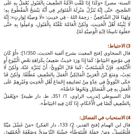
السنة- مصر]: «وَكَذَا إِذَا تَلَقَّتِ الْأُمَّةُ الضَّعِيفَ بِالْقَبُولِ يُعْمَلُ بِهِ عَلَى
الصَّحِيحِ، حَتَّى إِنَّهُ يُنَزَّلُ مَنْزِلَةَ الْمُتَوَاتِرِ فِي أَنَّهُ يَنْسَخُ الْمَقْطُوعَ بِهِ؛
وَلِهَذَا قَالَ الشَّافِعِيُّ - رَحِمَهُ اللهُ - فِي حَدِيثِ: «لَا وَصِيَّةَ لِوَارِثٍ»: إِنَّهُ
لَا يُثْبِتُهُ أَهْلُ الْحَدِيثِ، وَلَكِنَّ الْعَامَّةَ تَلَقَّتْهُ بِالْقَبُولِ، وَعَمِلُوا بِهِ حَتَّى
جَعَلُوهُ نَاسِخًا لِآيَةِ الْوَصِيَّةِ لَهُ].
3) الاحتياط:
قال السخاوي [فتح المغيث بشرح ألفية الحديث، 1/350]: «أَوْ كَانَ
فِي مَوْضِعِ احْتِيَاطٍ؛ كَمَا إِذَا وَرَدَ حَدِيثٌ ضَعِيفٌ بِكَرَاهَةِ بَعْضِ الْبُيُوعِ أَوِ
الْأَنْكِحَةِ، فَإِنَّ الْمُسْتَحَبَّ -كَمَا قَالَ النَّوَوِيُّ- أَنْ يُتَنَزَّهَ عَنْهُ، وَلَكِنْ لَا
يَجِبُ، وَمَنَعَ ابْنُ الْعَرَبِيِّ الْمَالِكِيُّ الْعَمَلَ بِالضَّعِيفِ مُطْلَقًا. وَلَكِنْ قَدْ
حَكَى النَّوَوِيُّ فِي عِدَّةٍ مِنْ تَصَانِيفِهِ إِجْمَاعَ أَهْلِ الْحَدِيثِ وَغَيْرِهِمْ عَلَى
الْعَمَلِ بِهِ فِي الْفَضَائِلِ وَنَحْوِهَا خَاصَّةً».
قال السيوطي [تدريب الراوي، 1/ 351، ط. دار طيبة]: «وَيُعْمَلُ
بِالضَّعِيفِ أَيْضًا فِي الْأَحْكَامِ، إِذَا كَانَ فِيهِ احْتِيَاطٌ».
4) الاستحباب في الفضائل:
قال ابن الهمام [فتح القدير، 2/ 133، دار الفكر]: «مَنْ غَسَّلَ مَيِّتًا
فَلْيَغْتَسِلْ، وَمَنْ حَمَلَهُ فَلْيَتَوَضَّأْ» حَسَّنَهُ التِّرْمِذِيُّ وَضَعَّفَهُ الْجُمْهُورُ،