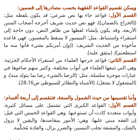
ويمكن تقسيم القواعد الفقهية بحسب مصادرها إلى قسمين:
القسم الأول:
قواعد جاء بها نص شرعي: قد يكون بلفظه مثل:
((الخراج بالضمان))، فهو نص حديث شريف أخرجه أصحاب السنن
الأربعة. وقد يكون بإنشاء لفظها من ظاهر النص، دون حاجة إلى
استقراء واستنباط، مثل: الميسور لا يسقط بالمعسور، فهي قاعدة
مأخوذة من الحديث الشريف: ((وإن أمرتكم بشيء فأتوا منه ما
استطعتم)). (متفق عليه).
القسم الثاني:
قواعد خرجها العلماء من استقراء الأحكام الجزئية:
وهي التي تتبعها العلماء في أبواب مختلفة، وكثير منهم صاغوها في
عبارات موجزة سلسلة، مثل: (الرضا بالشيء رضا بما يتولد منه)، و
(المشغول لا يشغل). (الأشباه والنظائر للسيوطي ص28،16).
وأما تقسيمها من حيث الشمول والسعة، فتنقسم إلى أربعة أقسام:
القسم الأول:
القواعد الكبرى التي تشتمل على مسائل كثيرة،
وأبواب متعددة كادت أن تستوعبها. وهي القواعد الخمس التي قيل:
إن الفقه مبني عليها، وهي: الأمور بمقاصدها، واليقين لا يزول
بالشك، والمشقة تجلب التيسير، والضرر يزال، والعادة مُحكَّمة.