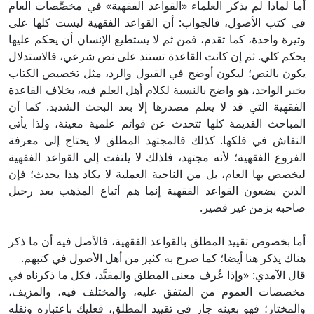
أما لماذا لم يذكر العلماء «القواعد الفقهية» في مخصِّصات العام
في كتب الأصول، فالجواب: أن القواعد الفقهية ليست كلها على
وتيرة واحدة، كما تقدم، فمن ثم لا يستطيع الإنسان أن يحكم عليها
بحكم كلي. ثم إن كانت القاعدة تستند على نص شرعي، فالاستدلال
يكون بالنص؛ ليكون أوضح في القبول والرد، مثل تخصيص الكتاب
بخبر الواحد، هو واضح بالنسبة لكلام أهل العلم فيه، بخلاف القاعدة
الفقهية التي قد لا يعلم مصدرها إلا بعد البحث الشديد. كما أن
المباحث القديمة كلها تتحدث عن قوائم علمية معينة، ولذا يأتي
النقاش في فلكها. كذلك فالمجتهد المطلق لا يحتاج إلى معرفة
الفروع الفقهية؛ لأنه مجتهد، فلذلك لا يلتفت إلى القواعد الفقهية
ليخصص بها العام، بل من الناحية العملية لا يكاد هذا يحدث؛ فإن
الذين يضعون القواعد الفقهية إنما هم أتباع المذهب بعد رحيل
صاحبه بزمن غير قصير.
أما بخصوص تقييد المطلق بالقواعد الفقهية، فالأصل فيه أن ما ذكر
هناك يذكر هنا أيضا؛ كما صرح به كثير من أهل الأصول في كتبهم.
قال الآمدي: «وإذا عُرف معنى المطلق والمقيَّد، فكل ما ذكرناه في
مخصصات العموم من المتفق عليه، والمختلف فيه، والمزيف،
والمختار؛ فهو بعينه جارٍ في تقييد المطلق، فعليك باعتباره ونقله