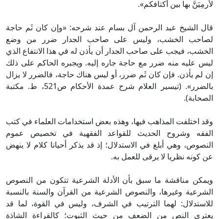
لأرمِيَنَّ بها بين أكتافكم».
قال الشيخ عبد الرحمن آل بسام عند شرحه: «وإن كان ثَم حاجة
لصاحب الخشب، وليس على صاحب الجدار ضرر من وضع
الخشب، فيجب على صاحب الجدار أن يأذن له في هذا الانتفاع الذي
ليس عليه منه ضرر مع حاجة جاره إليه. ويجبره الحاكم على ذلك
إن لم يأذن. فإن كان ثَم ضرر، أو ليس هناك حاجة، فالضرر لا يزال
بالضرر». (تيسير العلام شرح عمدة الأحكام ص521، ط. مكتبة
الصحابة).
وقد اختلفت المذاهب فيها، وهذه بعض استخدامات العلماء في كتب
الفقه وشروح الحديث للقواعد الفقهية في تخصيص عموم
النصوص، وهي أبلغ في الاستدلال؛ إذ قد يذكر أحيانا كلام لا ينهض
عن كونه نظريا لا يرقى للعمل به.
ويمكن مناقشة ما سبق بأن الأدلة الشرعية تتكون من النصوص
الشرعية وغيرها، والنصوص الشرعية من القرآن والسنة بالنسبة
للاستدلال: لهما الترتيب في الشرف، وليس في القوة، لما قد
يعتري النص من الضعف من حيث الثبوت؛ كالقراءة الشاذة