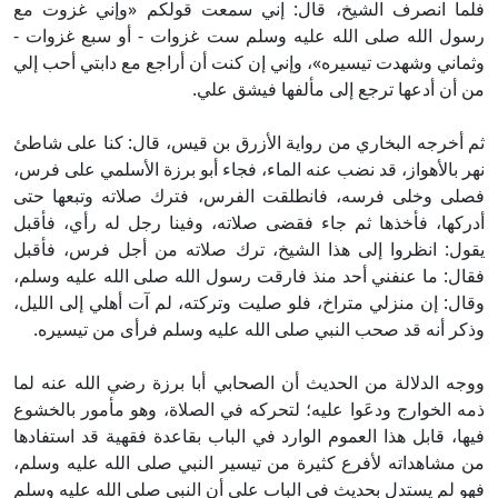
فلما انصرف الشيخ، قال: إني سمعت قولكم «وإني غزوت مع
رسول الله صلى الله عليه وسلم ست غزوات - أو سبع غزوات -
وثماني وشهدت تيسيره»، وإني إن كنت أن أراجع مع دابتي أحب إلي
من أن أدعها ترجع إلى مألفها فيشق علي.
ثم أخرجه البخاري من رواية الأزرق بن قيس، قال: كنا على شاطئ
نهر بالأهواز، قد نضب عنه الماء، فجاء أبو برزة الأسلمي على فرس،
فصلى وخلى فرسه، فانطلقت الفرس، فترك صلاته وتبعها حتى
أدركها، فأخذها ثم جاء فقضى صلاته، وفينا رجل له رأي، فأقبل
يقول: انظروا إلى هذا الشيخ، ترك صلاته من أجل فرس، فأقبل
فقال: ما عنفني أحد منذ فارقت رسول الله صلى الله عليه وسلم،
وقال: إن منزلي متراخ، فلو صليت وتركته، لم آت أهلي إلى الليل،
وذكر أنه قد صحب النبي صلى الله عليه وسلم فرأى من تيسيره.
ووجه الدلالة من الحديث أن الصحابي أبا برزة رضي الله عنه لما
ذمه الخوارج ودعَوا عليه؛ لتحركه في الصلاة، وهو مأمور بالخشوع
فيها، قابل هذا العموم الوارد في الباب بقاعدة فقهية قد استفادها
من مشاهداته لأفرع كثيرة من تيسير النبي صلى الله عليه وسلم،
فهو لم يستدل بحديث في الباب على أن النبي صلى الله عليه وسلم