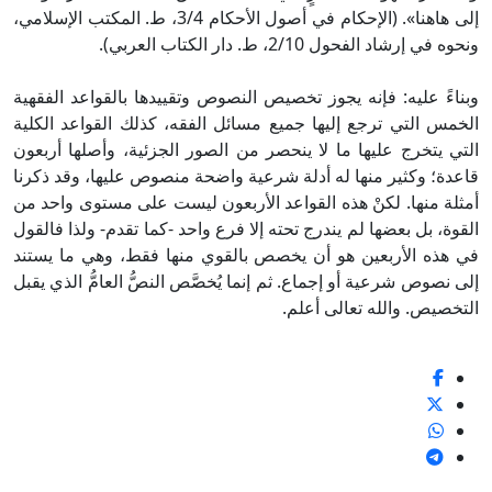
إلى هاهنا». (الإحكام في أصول الأحكام 3/4، ط. المكتب الإسلامي،
ونحوه في إرشاد الفحول 2/10، ط. دار الكتاب العربي).
وبناءً عليه: فإنه يجوز تخصيص النصوص وتقييدها بالقواعد الفقهية
الخمس التي ترجع إليها جميع مسائل الفقه، كذلك القواعد الكلية
التي يتخرج عليها ما لا ينحصر من الصور الجزئية، وأصلها أربعون
قاعدة؛ وكثير منها له أدلة شرعية واضحة منصوص عليها، وقد ذكرنا
أمثلة منها. لكنْ هذه القواعد الأربعون ليست على مستوى واحد من
القوة، بل بعضها لم يندرج تحته إلا فرع واحد -كما تقدم- ولذا فالقول
في هذه الأربعين هو أن يخصص بالقوي منها فقط، وهي ما يستند
إلى نصوص شرعية أو إجماع. ثم إنما يُخصَّص النصُّ العامُّ الذي يقبل
التخصيص. والله تعالى أعلم.