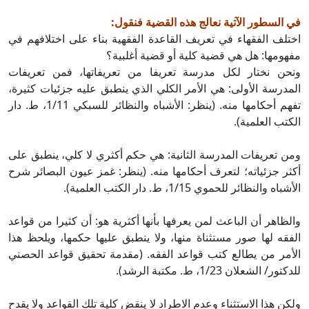
في السطور الآتية نعالج هذه القضية فنقول:
اختلف الفقهاء في تعريف القاعدة الفقهية بناء على اختلافهم في
مفهومها: هل هي قضية كلية أو قضية أغلبية؟
ونحن نختار لكل مدرسة تعريفا من تعريفاتها، فمن تعريفات
المدرسة الأولى: هي الأمر الكلي الذي ينطبق عليه جزئيات كثيرة،
تفهم أحكامها منه. (ينظر: الأشباه والنظائر للسبكي 1/11، ط. دار
الكتب العلمية).
ومن تعريفات المدرسة الثانية: هي حكم أكثري لا كلي، ينطبق على
أكثر جزئياته؛ لتعرف أحكامها منه. (ينظر: غمز عيون البصائر شرح
الأشباه والنظائر للحموي 1/15، ط. دار الكتب العلمية).
والظاهر أن الباعث لمن يعرفها بأنها أكثرية هو: أن كثيرا من قواعد
الفقه لها صور مستثناة منها، ولا ينطبق عليها حكمها، ويلحظ هذا
الأمر من يطالع كتب قواعد الفقه. (مقدمة تحقيق قواعد الحصني
للدكتور/ الشعلان 1/23، ط. مكتبة الرشد).
ولكن هذا الاستثناء وعدم الاطراد لا ينقض كلية تلك القواعد ولا يقدح