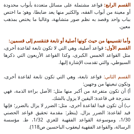
القسم الرابع:
قواعد مشتملة على مسائل متعددة بأبواب محدودة
أو معينة من أبواب الفقه، والكثير منها يعد ضابطا، وهو: ما اختص
بباب واحد وقصد به نظم صور متشابهة، وغالبا ما يختص بمذهب
معين.
وأما تقسيمها من حيث كونها أصلية أو تابعة فتنقسم إلى قسمين:
القسم الأول:
قواعد أصلية، وهي التي لا تكون تابعة لقاعدة أخرى،
مثل القواعد الخمس الكبرى، وكذا القواعد الأربعون التي ذكرها
السيوطي، والتي تقدمت الإشارة إليها.
القسم الثاني:
قواعد تابعة، وهي التي تكون تابعة لقاعدة أخرى،
وتكون تبعيتها من وجهين:
أ) أن تكون متفرعة من أكبر منها مثل: الأصل براءة الذمة، فهي
مندرجة في قاعدة: اليقين لا يزول بالشك.
ب) أن تكون قيدا لقاعدة أخرى، مثل: الضرر لا يزال بالضرر؛ فإنها
قيد لقاعدة: الضرر يزال. (ينظر: مقدمة تحقيق قواعد الحصني
1/30، وموسوعة القواعد الفقهية للغزي 1/32، ط. مؤسسة
الرسالة، والقواعد الفقهية ليعقوب الباحسين ص118).