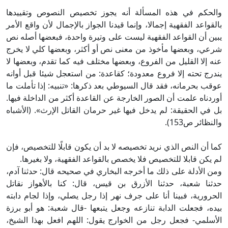
والحكم في هذه المسألة أنه يجوز تخصيص النصوص وتقييدها
بالقواعد الفقهية إجمالا، وإنما قيدنا الجواز بالإجمال لأن واقع الأمر
يبين أن القواعد الفقهية ليست على وتيرة واحدة، فبعضها أصله نص
شرعي، وبعضها مأخوذ من معنى نص أو أكثر، وبعضها كلي لا يخرج
عنه إلا القليل من الفروع، وبعضها مختلف فيه كما تقدم، وبعضها لا
يندرج تحته إلا فروع معدودة؛ كقاعدة: من استعجل شيئا قبل أوانه
عوقب بحرمانه، فقد قال السيوطي بعد ذكرها: «تنبيه: إذا تأملت ما
أوردناه علمت أن الصور الخارجة عن القاعدة أكثر من الداخلة فيها.
بل في الحقيقة: لم يدخل فيها غير حرمان القاتل الإرث». (الأشباه
والنظائر ص153).
كما أن النص الذي نريد تخصيصه لا بد أن يكون قابلًا للتخصيص، فإن
لم يكن قابلا للتخصيص فلا يخصص بالقواعد الفقهية، ولا بغيرها.
ومن الأدلة على ذلك ما أخرجه البخاري في صحيحه قال: حدثنا آدم،
حدثنا شعبة، حدثنا الأزرق بن قيس، قال: كنا بالأهواز نقاتل
الحرورية، فبينا أنا على جرف نهر إذا رجل يصلي، وإذا لجام دابته
بيده، فجعلت الدابة تنازعه وجعل يتبعها -قال شعبة: هو أبو برزة
الأسلمي- فجعل رجل من الخوارج يقول: اللهم افعل بهذا الشيخ،