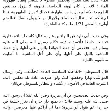
الماء كانت ثابتة بيقين، والغمس المحرم لا يقتضي إبطال طهورية
الماء ؛ لأنه إن كان لوهم النجاسة، فالوهم لا يزول به يقين
الطهورية؛ لأنه لم يزل يقين الطهارة، فكذلك لا يزيل الطهورية، فإننا
لم نحكم بنجاسة اليد ولا الماء؛ ولأن اليقين لا يزول بالشك، فبالوهم
أولى». (المغني 1/71، ط. مكتبة القاهرة).
وفي حديث أبي داود عن البراء بن عازب، قال: كانت له ناقة ضارية
فدخلت حائطا فأفسدت فيه، فكلم رسول الله صلى الله عليه
وسلم فيها: «فقضى أن حفظ الحوائط بالنهار على أهلها، وأن حفظ
الماشية بالليل على أهلها، وأن على أهل الماشية ما أصابت
ماشيتهم بالليل».
قال السيوطي: «القاعدة السادسة العادة مُحكَّمة... وفي إرسال
المواشي نهارا وحفظها ليلا، ولو اطردت عادة بلد بعكس ذلك،
اعتبرت العادة في الأصح». (الأشباه والنظائر للسيوطي ص89).
وفي حديث الصحيحين عن أبي هريرة رضي الله عنه: أن رسول الله
صلى الله عليه وسلم قال: «لا يمنع جار جاره أن يغرز خشبة في
جداره»، ثم يقول أبو هريرة: «ما لي أراكم عنها معرضين، والله