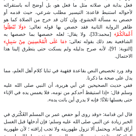
فعل بدابة في صلاته مثل ما فعل هو، بل أوضح أنه باستقرائه
لأحواله استنبط قاعدة: التيسير مطلب شرعي، حيث قدمه أو
خصص به مسألة الخشوع، وإن كان قد خرج من الصلاة كما هو
ظاهر الرواية الثانية فقد خصص بها قوله تعالى:
﴿وَلَا تُبْطِلُوا
أَعْمَالَكُمْ﴾
[محمد:33]، ولا يقال: لعله خصصها بما خصصها به
الشافعية بعد ذلك بقوله تعالى:
﴿مَا عَلَى الْمُحْسِنِينَ مِنْ سَبِيلٍ﴾
[التوبة: 91]، لأنه صرح بدليله ولم يسكت حتى يتطرق إلينا هذا
الاحتمال.
وقد ورد تخصيص النص بقاعدة فقهية في ثنايا كلام أهل العلم، مما
يدل على صحة ما ذكرنا.
ففي حديث الصحيحين عن أبي هريرة، أن النبي صلى الله عليه
وسلم قال: «إذا استيقظ أحدكم من نومه، فلا يغمس يده في الإناء
حتى يغسلها ثلاثًا؛ فإنه لا يدري أين باتت يده».
قال ابن قدامة: «وقد روى أبو حفص عمر بن المسلم العُكْبَري في
الخبر زيادة عن النبي صلى الله عليه وسلم: فإن أدخلها قبل الغسل
أراق الماء. ويحتمل ألا تزول طهوريته ولا تجب إراقته ؛ لأن طهورية