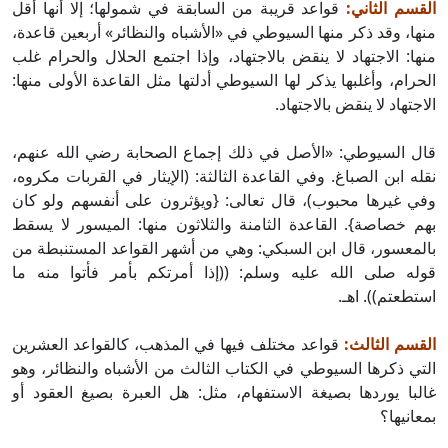
القسم الثاني:
قواعد قريبة من السابقة في شمولها؛ إلا أنها أقل
منها، وقد ذكر منها السيوطي في «الأشباه والنظائر» أربعين قاعدة،
منها: الاجتهاد لا ينقض بالاجتهاد، وإذا اجتمع الحلال والحرام غلب
الحرام، وأغلبها يذكر لها السيوطي أدلتها مثل القاعدة الأولى منها:
الاجتهاد لا ينقض بالاجتهاد.
قال السيوطي: «الأصل في ذلك إجماع الصحابة رضي الله عنهم،
نقله ابن الصباغ. وفي القاعدة الثالثة: (الإيثار في القربات مكروه،
وفي غيرها محبوب)، قال تعالى: {ويؤثرون على أنفسهم ولو كان
بهم خصاصة}. القاعدة الثامنة والثلاثون منها: الميسور لا يسقط
بالمعسور، قال ابن السبكي: وهي من أشهر القواعد المستنبطة من
قوله صلى الله عليه وسلم: ((إذا أمرتكم بأمر فأتوا منه ما
استطعتم)). اهـ.
القسم الثالث:
قواعد مختلف فيها في المذهب، كالقواعد العشرين
التي ذكرها السيوطي في الكتاب الثالث من الأشباه والنظائر، وهو
غالبا يوردها بصيغة الاستفهام، مثل: هل العبرة بصيغ العقود أو
بمعانيها؟