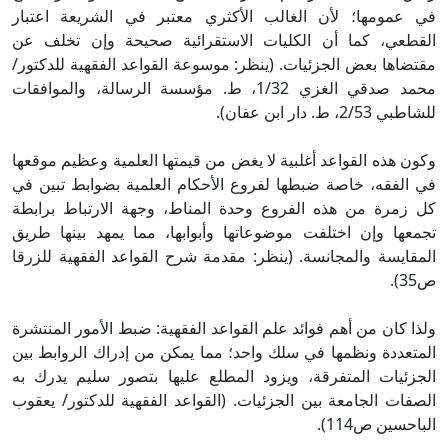
في عمومها؛ لأن الغالب الأكثري معتبر في الشريعة اعتبار
القطعي، كما أن الكليات الاستقرائية صحيحة وإن تخلف عن
مقتضاها بعض الجزئيات. (ينظر: موسوعة القواعد الفقهية للدكتور/
محمد صدقي الغزي 1/32، ط. مؤسسة الرسالة، والموافقات
للشاطبي 2/53، ط. دار ابن عفان).
وكون هذه القواعد أغلبية لا يغض من قيمتها العلمية وعظيم موقعها
في الفقه، خاصة ضبطها لفروع الأحكام العلمية بضوابط تبين في
كل زمرة من هذه الفروع وحدة المناط، وجهة الارتباط برابطة
تجمعها وإن اختلفت موضوعاتها وأبوابها، مما يمهد بينها طريق
المقايسة والمجانسة. (ينظر: مقدمة شرح القواعد الفقهية للزرقا
ص35).
ولذا كان من أهم فوائد علم القواعد الفقهية: ضبط الأمور المنتشرة
المتعددة ونظمها في سلك واحد؛ مما يمكن من إدراك الروابط بين
الجزئيات المتفرقة، ويزود المطلع عليها بتصور سليم يدرك به
الصفات الجامعة بين الجزئيات. (القواعد الفقهية للدكتور/ يعقوب
الباحسين ص114).