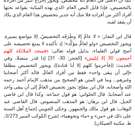
كما أن الأصل في العام أنه مخصَّص، ويجوز إخراج كثير من أفراده
بالتخصيص، فإذا قابل النص العام -الذي بهذه المثابة- بقواعد تحتها
أفراد أكثر من أفراده فلا شك أنه جدير بتخصيص هذا العام الذي يكاد
أن يفقد لقبه.
قال ابن النجار: « لا عامَّ إلا وطَرَقَه التخصيصُ، إلا مواضع يسيرة.
ويجوز التخصيص «ولو لعامٍّ مؤكَّد»؛ إذ تأكيده لا يمنع تخصيصه على
أصح قولي العلماء، بدليل قوله تعالى:
﴿
فسجد الملائكة كلهم
أجمعون 30 إلا إبليس﴾
[الحجر: 30- 31] إذا قدر متصلا، وفي
الحديث: ((فأحرموا كلهم إلا أبا قتادة)). ويجوز التخصيص مطلقا
«إلى أن يبقى واحد» فقط من أفراد العامِّ، قاله أكثر أصحابنا
وغيرهم... وما في المتن هو الصحيح من مذهب الإمام أحمد رحمه
الله وأصحابه. قال ابن مفلح: يجوز تخصيص العامِّ إلى أن يبقى واحد
عند أصحابنا. قال الحلواني: هو قول جماعة. وكذا قال ابن قاضي
الجبل. قال ابن برهان: هو المذهب المنصوص. قال القاضي عبد
الوهاب: هو قول مالك والجمهور. وحكى الجويني إجماع أهل السنة
على ذلك في «من» و «ما» ونحوهما». (شرح الكوكب المنير 3/273،
ط. مكتبة العبيكان).