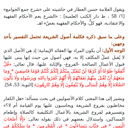
ويقول العلامة حسن العطار في حاشيته على «شرح جمع الجوامع»
[1/ 58 ، ط دار الكتب العلمية] : «الشرع يعم الأحكام الفقهية
والاعتقادية، فهو كلٌّ، والأحكام الفقهية بعضٌ» اهـ.
وعلى ما سبق ذكره فكلمة أصول الشريعة تحتمل التفسير بأحد
وجهين:
الوجه الأول:
أن يكون المراد بها العقائد الإيمانية؛ إذ هي الأصل الذي
لا يُقبل عملُ المكلف إلا به، فهي أصول من حيث إنها يبنى عليها
قبول الأعمال الصالحة -الفروع- والإثابة عليها، قال تعالى:
﴿قُلْ
أَنْفِقُوا طَوْعًا أَوْ كَرْهًا لَنْ يُتَقَبَّلَ مِنْكُمْ إِنَّكُمْ كُنْتُمْ قَوْمًا فَاسِقِينَ * وَمَا
مَنَعَهُمْ أَنْ تُقْبَلَ مِنْهُمْ نَفَقَاتُهُمْ إِلَّا أَنَّهُمْ كَفَرُوا بِاللهِ وَبِرَسُولِهِ وَلَا يَأْتُونَ
الصَّلَاةَ إِلَّا وَهُمْ كُسَالَى وَلَا يُنْفِقُونَ إِلَّا وَهُمْ كَارِهُونَ﴾
[التوبة: 53، 54].
ويشير إلى هذا المعنى كلام الأصوليين في بحث مسألة: «هل الكفار
مخاطبون بفروع الشريعة ويحاسبون عليها يوم القيامة أم لا؟»
وتفسيرهم لفروع الشريعة بالأعمال التكليفية كالصلاة وإطعام
المساكين، واستدلال بعضهم في ذلك بقوله تعالى:
﴿إِلَّا أَصْحَابَ
الْيَمِينِ * فِي جَنَّاتٍ يَتَسَاءَلُونَ * عَنِ الْمُجْرِمِينَ * مَا سَلَكَكُمْ فِي