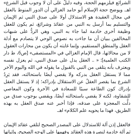
الشرائع فيلزمهم الحجة، وفيه دليلٌ على أن لا وجوب قبل الشرع»
اهـ. ويوضح حجة الإسلام أبو حامد الغزالي أن الدور المنوط بالعقل
في مجال العقيدة هو الاستدلال أولا على صدق النبي ثم الإيمان
والتسليم بما أرسل به النبي من عقائدَ وشرائعَ، ثم يكون للعقل
وظيفة أخرى خادمة لما جاء به النبي، وهي الردُّ على شبهات
المخالفين ببيان أن ما جاءت به نصوص الوحي لا يتصادم مع أدلة
العقل والمنطق المستقيم، وإنما غايته أن يكون من محارات العقول
لا من محالاتها، قال الإمام الغزالي في «المستصفى» [ص6، ط دار
الكتب العلمية]: « .. العقل يدل على صدق النبي، ثم يعزل نفسه
ويعترف بأنه يتلقى من النبي بالقبول ما يقوله في الله واليوم الآخر
مما لا يستقل العقل بدركه ولا يقضي أيضًا باستحالته، فقد يَرِدُ
الشرع بما يقصر العقلُ عن الاستقلال بإدراكه؛ إذ لا يستقل العقل
بإدراك كون الطاعة سببًا للسعادة في الآخرة وكون المعاصي
للشقاوة، لكنه لا يقضي باستحالته أيضًا، ويقضي بوجوب صدق من
دلَّت المعجزة على صدقه، فإذا أخبر عنه صدق العقل به بهذه
الطريق، فهذا ما يحويه علم الكلام» اهـ.
فالعقل إذن آلة للاستدلال على المصدر الصحيح لتلقي عقائد الإيمان
ثم آلة خادمة لنصرة هذه العقائد وفهمها على الوجه الصحيح، وإثباتها