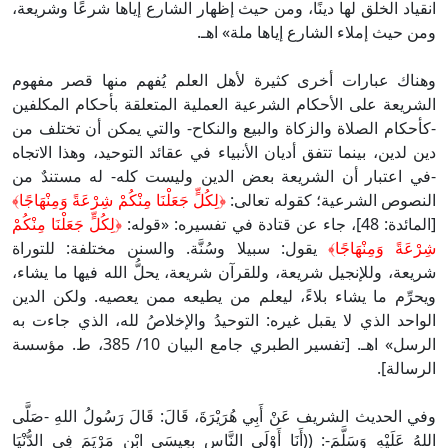
انقياد الخلق لها دينًا، ومن حيث إظهار الشارع إياها شرعًا وشريعة،
ومن حيث إملاء الشارع إياها ملة» اهـ.
وهناك عبارات أخرى كثيرة لأهل العلم يُفهم منها قصر مفهوم
الشريعة على الأحكام الشرعية العملية المتعلقة بأحكام المكلفين
-كأحكام الصلاة والزكاة والبيع والنكاح- والتي يمكن أن تختلف من
دين لدين، بينما تتفق أديان الأنبياء في عقائد التوحيد، وهذا الاتجاه
-في اعتبار أن الشريعة بعض الدين وليست كله- له مستندٌ من
النصوص الشرعية؛ كقوله تعالى:
﴿لِكُلٍّ جَعَلْنَا مِنْكُمْ شِرْعَةً وَمِنْهَاجًا﴾
[المائدة: 48]، جاء عن قتادة في تفسيره: «قوله:
﴿لِكُلٍّ جَعَلْنَا مِنْكُمْ
شِرْعَةً وَمِنْهَاجًا﴾
يقول: سبيلا وسُنَّة. والسنن مختلفة: للتوراة
شريعة، وللإنجيل شريعة، وللقرآن شريعة، يحلُّ الله فيها ما يشاء،
ويحرِّم ما يشاء بلاءً، ليعلم من يطيعه ممن يعصيه. ولكن الدين
الواحد الذي لا يقبل غيره: التوحيدُ والإخلاصُ لله، الذي جاءت به
الرسل» اهـ. [تفسير الطبري جامع البيان 10/ 385، ط. مؤسسة
الرسالة].
وفي الحديث الشريف عَنْ أَبِي هُرَيْرَةَ، قَالَ: قَالَ رَسُولُ اللهِ -صَلَّى
اللهُ عَلَيْهِ وَسَلَّمَ-: ((أَنَا أَوْلَى النَّاسِ بِعِيسَى ابْنِ مَرْيَمَ فِي الدُّنْيَا