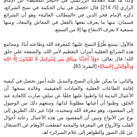
وكذا ما نقله العلامة الزركشي في «البحر المحيط» عن الإمام
الرازي [5/ 214] قال: «فصل في بيان الحكمة في نسخ الشرائع،
ذكره الإمام فخر الدين في «المطالب العالية» وهو أن الشرائع
قسمان: منها ما يعرف نفعها بالعقل في المعاش والمعاد، ومنها
سمعية لا يعرف الانتفاع بها إلا من السمع.
فالأول: يمتنع طُرُوُّ النسخ عليها؛ كمعرفة الله وطاعته أبدًا، ومجامع
هذه الشرائع العقلية أمران: التعظيم لأمر الله، والشفقة على خلق
الله؛ قال تعالى:
﴿وَإِذْ أَخَذْنَا مِيثَاقَ بَنِي إِسْرَائِيلَ لَا تَعْبُدُونَ إِلَّا اللهَ
وَبِالْوَالِدَيْنِ إِحْسَانًا﴾
[البقرة: 83].
والثاني: ما يمكن طَرَيان النسخ والتبديل عليه أمور تحصل في كيفية
إقامة الطاعات العقلية والعبادات الحقيقية، وفائدة نسخها: أن
الأعمال البدنية إذا واظبوا عليها خلفًا عن سلفٍ صارت كالعادة عند
الخلق، وظنوا أن أعيانها مطلوبةٌ لذاتها، ومنعهم ذلك من الوصول
إلى المقصود، وهو معرفة الله وتمجيده، فإذا غير ذلك الطريق إلى
نوع من الأنواع وتبين أن المقصود من هذه الأعمال رعاية أحوال
القلب والأرواح في المعرفة والمحبة انقطعت الأوهام عن الاشتغال
عن تلك الصور والظواهر إلى علام السرائر» اهـ.