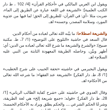
ويقول ابن العربي المالكي في «أحكام القرآن» [4/ 102 ، ط دار
الكتب العلمية]: «الشريعة في اللغة عبارة عن الطريق إلى الماء،
ضربت مثلا –أي: في القرآن- للطريق إلى الحق؛ لما فيها من عذوبة
المورد، وسلامة المصدر، وحسنه» اهـ.
والشريعة اصطلاحا:
ما بيَّنه الله تعالى لعباده من أحكام الدين.
قال السعد في حاشية «التلويح على التوضيح» (1/ 7، ط. مكتبة
صبيح): «والشرع والشريعة ما شرع الله تعالى لعباده من الدين: أي:
أظهر وبيَّن، وحاصله الطريقة المعهودة الثابتة من النبي عليه
السلام» اهـ.
ويقول البجيرمي في حاشيته «تحفة الحبيب على شرح الخطيب»
[1/ 8، ط. دار الفكر]: «الشريعة عند الفقهاء: ما شرعه الله تعالى
من الأحكام» اهـ.
وقال العدوي في حاشيته على «شرح كفاية الطالب الرباني» [1/
28، ط دار الفكر]: «قوله: «جمع شريعة إلخ» هي لغة الطريقة،
وشرعًا الحكم الشرعي .... والحكم يطلق ويراد به الأحكام الخمسة: