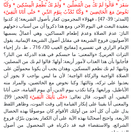
سَقَرَ * قَالُوا لَمْ نَكُ مِنَ الْمُصَلِّينَ * وَلَمْ نَكُ نُطْعِمُ الْمِسْكِينَ * وَكُنَّا
نَخُوضُ مَعَ الْخَائِضِينَ * وَكُنَّا نُكَذِّبُ بِيَوْمِ الدِّينِ * حَتَّى أَتَانَا الْيَقِينُ﴾
[المدثر: 39- 47] ، فهؤلاء المجرمون كفار بأصول الشريعة؛ إذ كذبوا
بعقيدة البعث في اليوم الآخر، ومع هذا ذكروا أن من أسباب دخولهم
النارَ: عدمَ الصلاة وعدمَ إطعام المساكين، وهي أعمالٌ يسميها
الأصوليون فروع الشريعة في مقابل أصول الشريعة الإيمانية. يقول
الإمام الرازي في تفسيره [مفاتيح الغيب 30/ 716 ، ط. دار إحياء
التراث العربي]: «والمعنى: ما حبسكم في هذه الدركة من النار؟
فأجابوا بأن هذا العذاب لأمور أربعة: أولها: قالوا لم نك من المصلين،
وثانيها: لم نك نطعم المسكين، وهذان يجب أن يكونا محمولَيْن على
الصلاة الواجبة والزكاة الواجبة؛ لأن ما ليس بواجب لا يجوز أن
يعذبوا على تركه، وثالثها: وكنا نخوض مع الخائضين، والمراد منه
الأباطيل، ورابعها: وكنا نكذب بيوم الدين، أي بيوم القيامة، حتى أتانا
اليقين، أي الموت. قال تعالى:
﴿حَتَّى يَأْتِيَكَ الْيَقِينُ﴾
[الحجر: 99].
والمعنى أنا بقينا على إنكار القيامة إلى وقت الموت، وظاهر اللفظ
يدل على أن كل أحد من أولئك الأقوام كان موصوفًا بهذه الخصال
الأربعة، واحتج أصحابُنا بهذه الآية على أن الكفار يعذبون بتَرْكِ فروعِ
الشرائع، والاستقصاء فيه قد ذكرناه في المحصول من أصول