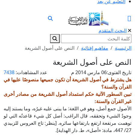
التعليم عن بعد
البحث المتقدم
الرئيسية
مفاهيم إفتائية
النص على أصول الشريعة
النص على أصول الشريعة
تاريخ الفتوى:
06 مارس 2014 م
عدد المشاهدات:
7438
هل يشترط في أصول الشريعة أن تكون جميعها منصوصًا عليها في
القرآن والسنة؟
تبين السطور الآتية حكم استمداد أصول الشريعة من مصادر أخرى
غير القرآن والسنة:
الأصول جمع أصل، وهو في اللغة: ما يبنى عليه غيرُه، وما يستند إليه
وجودُ الشيء وتحققه، قال الراغب: أصل كل شيء قاعدتُه التي لو
توهمت مرتفعة ارتفع بارتفاعها سائره. [ينظر: تاج العروس للزبيدي
27/ 447، مادة: «أصل»، ط. دار الهداية].