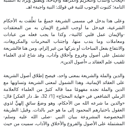
الإيجاب والندب والتحريم والكراهة والإباحة، ويطلق ويراد به النسبة
التامة؛ كثبوت الوجوب للنية في قولك: النية واجبة» اهـ.
وعلى هذا يدخل في مسمى الشريعة جميعُ ما تعلَّقت به الأحكام
الشرعية، فيدخل ما أوجب الشرع الإيمان به من المعتقدات
-والإيمان عمل قلبي كالنية-، وكذا ما يجب فعله من عبادات
ومعاملات وما يندب منها، واجتناب المحرمات والمكروهات،
والانتفاع بفعل المباحات أو بتركها من غير إلزام، ومن هنا فالشريعة
تشتمل على أصول وفروع وأخلاق وآداب، وقد شاع لدى العلماء
تلقيب علم العقائد بـ «أصول الدين».
والدين والملة والشريعة بمعنى واحد، فيصح إطلاق أصول الشريعة
على العقائد الإيمانية، وهذا الشمول لمعنى الشريعة وتساويها مع
الدين والملة نجده مفهومًا مما قاله كثيرٌ من العلماء كالعلامة
الرملي الشافعي في «نهاية المحتاج» [1/ 32، ط. دار الفكر] قال:
«والدين ما شرعه الله من الأحكام، وهو وضعُ سائقٍ إلهيٍّ لذوي
العقول باختيارهم المحمود إلى ما هو خير بالذات. وقيل: الطريقة
المخصوصة المشروعة ببيان النبي -صلى الله عليه وسلم-
المشتملة على الأصول والفروع والأخلاق والآداب، سميت من حيث