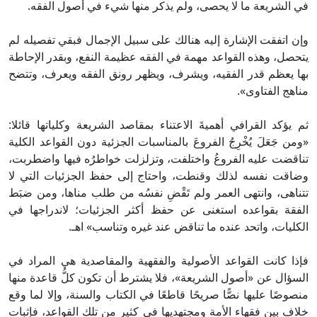
في الشريعة ما لا يحصى، ولم يذكر منها شيء في أصول الفقه.
وإن اتفقت الإشارة إليه هنالك على سبيل الإجمال فبقي تفصيله لم
يتحصل، وهذه القواعد مهمة في الفقه عظيمة النفع، وبقدر الإحاطة
بها يعظم قدر الفقيه، ويشرف، ويظهر رونق الفقه ويعرف، وتتضح
مناهج الفتاوى».
ثم يؤكد القرافي أهميةَ الاعتناء بمقاصد الشريعة وكلياتها قائلا:
«ومن جَعَلَ يُخْرِجُ الفروعَ بالمناسبات الجزئية دون القواعد الكلية
تناقضت عليه الفروعُ واختلفت، وتزلزلت خواطرُه فيها واضطربت،
وضاقت نفسه لذلك وقنطت، واحتاج إلى حفظ الجزئيات التي لا
تتناهى، وانتهى العمر ولم تَقْضِ نفسُه من طلب مناها، ومن ضبَط
الفقهَ بقواعده استغنى عن حفظ أكثر الجزئيات؛ لاندراجها في
الكليات، واتحد عنده ما تناقض عند غيره وتناسب» اهـ.
فإذا كانت القواعد الأصولية والفقهية والمقاصدية هي المراد في
السؤال عن «أصول الشريعة»، فلا يشترط أن تكون كلُّ قاعدة منها
منصوصًا عليها نصًّا صريحًا قاطعًا في الكتاب والسنة، وإلا لما وقع
خلاف بين فقهاء الأمة ومجتهديها في كثيرٍ من تلك القواعد، فإثبات