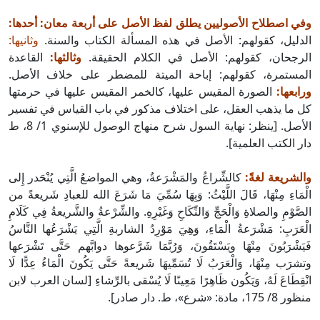
وفي اصطلاح الأصوليين يطلق لفظ الأصل على أربعة معان: أحدها:
الدليل، كقولهم: الأصل في هذه المسألة الكتاب والسنة.
وثانيها:
الرجحان، كقولهم: الأصل في الكلام الحقيقة.
وثالثها:
القاعدة
المستمرة، كقولهم: إباحة الميتة للمضطر على خلاف الأصل.
ورابعها:
الصورة المقيس عليها، كالخمر المقيس عليها في حرمتها
كل ما يذهب العقل، على اختلاف مذكور في باب القياس في تفسير
الأصل. [ينظر: نهاية السول شرح منهاج الوصول للإسنوي 1/ 8، ط
دار الكتب العلمية].
والشريعة لغةً:
كالشِّراعُ والمَشْرَعةُ، وهي المواضعُ الَّتِي يُنْحَدر إِلى
الْمَاءِ مِنْهَا، قَالَ اللَّيْثُ: وَبِهَا سُمِّيَ مَا شَرَعَ الله للعبادِ شَريعةً من
الصَّوْمِ والصلاةِ وَالْحَجِّ وَالنِّكَاحِ وَغَيْرِهِ. والشِّرْعةُ والشَّريعةُ فِي كَلَامِ
الْعَرَبِ: مَشْرَعةُ الْمَاءِ، وَهِيَ مَوْرِدُ الشاربةِ الَّتِي يَشْرَعُها النَّاسُ
فَيَشْرَبُونَ مِنْهَا ويَسْتَقُونَ، وَرُبَّمَا شَرَّعوها دوابَّهم حَتَّى تَشْرَعها
وتشرَب مِنْهَا، وَالْعَرَبُ لَا تُسَمِّيهَا شَريعةً حَتَّى يَكُونَ الْمَاءُ عِدًّا لَا
انْقِطَاعَ لَهُ، وَيَكُون ظَاهِرًا مَعِينًا لَا يُسْقى بالرِّشاءِ [لسان العرب لابن
منظور 8/ 175، مادة: «شرع»، ط. دار صادر].