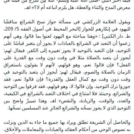
فيما أخبر النبي -صلى الله عليه وسلم- عنه مِن شرع مَن قبلنا في
معرض المدح والثناء والعظة، هل يلزم اتباعه أم لا؟» اهـ.
ويقول العلامة الزركشي في مسألة جواز نسخ الشرائع مناقشًا
لليهود في إنكارهم للجواز [البحر المحيط في أصول الفقه 5/ 209،
ط. دار الكتبي] : «وهنا مباحثة مع اليهود لعنوا بما قالوا، وهي أنهم
زعموا أن التعبد في الشرائع بالعبادات لا يجوز أن يتغير قياسًا على
التوحيد، فإن التعبد بالتوحيد لا يجوز تغييره إلى الكفر. فيقال لهم:
أيجوز أن يتعبد بالصلاة مثلا في وقت دون وقت مع القدرة على
الفعل؟ فإن قالوا: نعم، وهو قولهم، لأنهم لا يقولون باستغراق
الزمان بالصلاة والصوم، فيقال لهم: أيجوز أن يتعبد بالتوحيد في
وقت دون وقت مع كمال العقل والقدرة؟ فإن قالوا: نعم، فقد
جوزوا ترك التوحيد. وإن قالوا: لا، وهو قولهم، فقد فرقوا بين التوحيد
والشرائع. وحينئذ فلا امتناع في اختلاف التعبد بالشرائع في الكيفية،
والعدد، والوقت، والزيادة، والنقص» اهـ. وهذا تمييزٌ واضح بين
التوحيدِ الذي لا يجوز نسخُه والشرائعِ الجائزِ عند المسلمين نسخُها.
والحاصل أن الشريعة تطلق ويراد بها جميع ما جاء به الدين ونزلت
به نصوص الوحي من أحكام العقائد والعبادات والمعاملات والأخلاق،