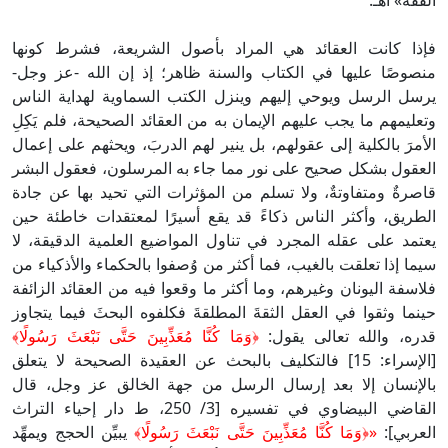
الفقه» اهـ.
فإذا كانت العقائد هي المراد بأصول الشريعة، فشرط كونها
منصوصًا عليها في الكتاب والسنة ظاهر؛ إذ إن الله -عز وجل-
يرسل الرسل ويوحي إليهم وينزل الكتب السماوية لهداية الناس
وتعليمهم ما يجب عليهم الإيمان به من العقائد الصحيحة، فلم يَكِلِ
الأمرَ بالكلية إلى عقولهم، بل ينير لهم الدربَ، ويحثهم على إعمال
العقول بشكل صحيح على نور مما جاء به المرسلون، فعقول البشر
قاصرةٌ ومتفاوتةٌ، ولا تسلم من المؤثرات التي تحيد بها عن جادة
الطريق، وأكثر الناس ذكاءً قد يقع أسيرًا لمعتقدات خاطئة حين
يعتمد على عقله المجرد في تناول المواضيع العلمية الدقيقة، لا
سيما إذا تعلقت بالغيب، فما أكثر من وُصفوا بالحكماء والأذكياء من
فلاسفة اليونان وغيرهم، وما أكثر ما وقعوا فيه من العقائد الزائفة
حينما وثقوا في العقل الثقةَ المطلقةَ فكلفوه البحثَ فيما يتجاوز
قدره، والله تعالى يقول:
﴿وَمَا كُنَّا مُعَذِّبِينَ حَتَّى نَبْعَثَ رَسُولًا﴾
[الإسراء: 15] فالتكليف بالبحث عن العقيدة الصحيحة لا يتعلق
بالإنسان إلا بعد إرسال الرسل من جهة الخالق عز وجل، قال
القاضي البيضاوي في تفسيره [3/ 250، ط دار إحياء التراث
العربي]:
«﴿وَمَا كُنَّا مُعَذِّبِينَ حَتَّى نَبْعَثَ رَسُولًا﴾
يبيِّن الحجج ويمهِّد