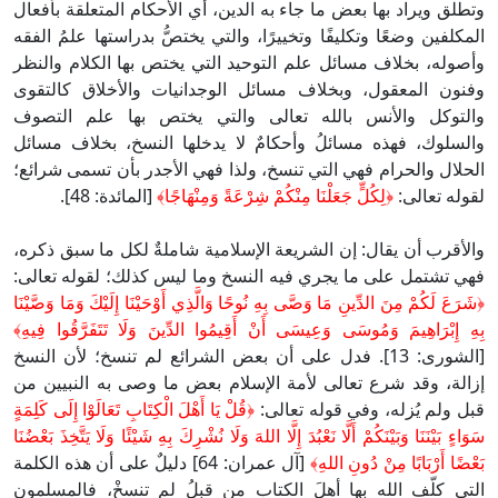
وتطلق ويراد بها بعض ما جاء به الدين، أي الأحكام المتعلقة بأفعال
المكلفين وضعًا وتكليفًا وتخييرًا، والتي يختصُّ بدراستها علمُ الفقه
وأصوله، بخلاف مسائل علم التوحيد التي يختص بها الكلام والنظر
وفنون المعقول، وبخلاف مسائل الوجدانيات والأخلاق كالتقوى
والتوكل والأنس بالله تعالى والتي يختص بها علم التصوف
والسلوك، فهذه مسائلُ وأحكامٌ لا يدخلها النسخ، بخلاف مسائل
الحلال والحرام فهي التي تنسخ، ولذا فهي الأجدر بأن تسمى شرائع؛
لقوله تعالى:
﴿لِكُلٍّ جَعَلْنَا مِنْكُمْ شِرْعَةً وَمِنْهَاجًا﴾
[المائدة: 48].
والأقرب أن يقال: إن الشريعة الإسلامية شاملةٌ لكل ما سبق ذكره،
فهي تشتمل على ما يجري فيه النسخ وما ليس كذلك؛ لقوله تعالى:
﴿شَرَعَ لَكُمْ مِنَ الدِّينِ مَا وَصَّى بِهِ نُوحًا وَالَّذِي أَوْحَيْنَا إِلَيْكَ وَمَا وَصَّيْنَا
بِهِ إِبْرَاهِيمَ وَمُوسَى وَعِيسَى أَنْ أَقِيمُوا الدِّينَ وَلَا تَتَفَرَّقُوا فِيهِ﴾
[الشورى: 13]. فدل على أن بعض الشرائع لم تنسخ؛ لأن النسخ
إزالة، وقد شرع تعالى لأمة الإسلام بعض ما وصى به النبيين من
قبل ولم يُزله، وفي قوله تعالى:
﴿قُلْ يَا أَهْلَ الْكِتَابِ تَعَالَوْا إِلَى كَلِمَةٍ
سَوَاءٍ بَيْنَنَا وَبَيْنَكُمْ أَلَّا نَعْبُدَ إِلَّا اللهَ وَلَا نُشْرِكَ بِهِ شَيْئًا وَلَا يَتَّخِذَ بَعْضُنَا
بَعْضًا أَرْبَابًا مِنْ دُونِ اللهِ﴾
[آل عمران: 64] دليلٌ على أن هذه الكلمة
التي كلّف الله بها أهلَ الكتاب من قبلُ لم تنسخْ، فالمسلمون