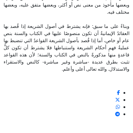
وبعضها مأخوذ من معنى نص أو أكثر، وبعضها متفق عليه، وبعضها
مختلف فيه.
وبناءً على ما سبق: فإنه يشترط في أصول الشريعة إذا قُصد بها
العقائدُ الإيمانيةُ أن تكون منصوصًا عليها في الكتاب والسنة بنص
عام أو خاص، أما إذا قُصد بأصول الشريعة القواعدُ التي تنضبط بها
عمليةُ فهمِ أحكام الشريعة واستنباطها فلا يشترط أن تكون كلُّ
قاعدةٍ منها مذكورةً بالنص في الكتاب والسنة؛ لأن هذه القواعد
تثبت بطرق عديدة -مباشرة وغير مباشرة- كالنص والاستقراء
والاستدلال. والله تعالى أعلى وأعلم.