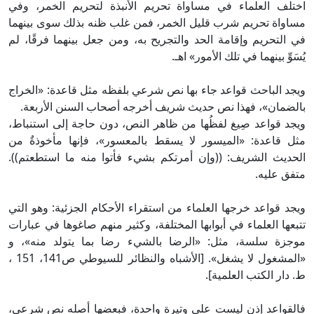
اختلف العلماء في مساواة تحريم الأنبذة لتحريم الخمر، وفي
مساواة تحريم شرب قليل الخمر، فمن غلب ظنه بذلك سوى بينهما
في التحريم وإقامة الحد والتجريح به، ومن جعل بينهما فرقًا، لم
يُسَوِّ بينهما في تلك الأمور» اهـ.
ويجد الباحث قواعد جاء بها نص شرعي بلفظه مثل قاعدة: «الخراج
بالضمان»، فهذا نص حديث شريف أخرجه أصحاب السنن الأربعة.
ويجد قواعد صِيغ لفظُها من ظاهر النص، دون حاجة إلى استنباط،
مثل قاعدة: «الميسور لا يسقط بالمعسور»، فإنها مأخوذةٌ من
الحديث الشريف: ((وإن أمرتكم بشيء فأتوا منه ما استطعتم)).
متفق عليه.
ويجد قواعد خرجها العلماء من استقراء الأحكام الجزئية: وهو التي
تتبعها العلماء في أبوابها المختلفة، وكثير منهم صاغوها في عبارات
موجزة سلسة، مثل: «الرضا بالشيء رضا بما يتولد منه»، و
«المشغول لا يشغل». [الأشباه والنظائر للسيوطي ص141، 151 ،
ط. دار الكتب العلمية].
فالقواعد إذن ليست على وتيرة واحدة، فبعضها أصله نص شرعي،