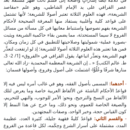
في كلامه أيضًا إشاراتٍ واضحةً إلى قسم ثالث ظهر مستقلا بعد
عصر القرافي على يد الإمام الشاطبي، وهو علم «مقاصد
الشريعة»، فهذه العلوم الثلاثة تعتبر أصولا للشريعة؛ لأنها تشتمل
على قواعد كلية وأغلبية يستفاد منها المعرفة الصحيحة لأحكام
الشريعة بفهم نصوصها واستنباط معانيها في كل مسألة من مسائل
الفروع لا سيما المستحدثة، مما يضمن بقاء حاكمية الشريعة ويثبت
-بصورة عملية- شموليتها وصلاحيتها للتطبيق في كل زمان ومكان،
فمن هنا تعتبر هذه العلوم الثلاثة أصولا للشريعة؛ إذ لو ارتفعت لتعذَّر
فهم الشريعة وتعذَّر اتباعها، يقول القرافي في «الفروق» [1/ 2- 3،
ط. عالم الكتب]: « .. إن الشريعة المعظمة المحمدية -زاد الله تعالى
منارها شرفًا وعُلُوًّا- اشتملت على أصول وفروع، وأصولها قسمان:
-
أحدهما:
المسمى بأصول الفقه، وهو في غالب أمره ليس فيه إلا
قواعدُ الأحكام الناشئة عن الألفاظ العربية خاصة وما يعرض لتلك
الألفاظ من النسخ والترجيح، ونحو: الأمر للوجوب، والنهي للتحريم،
والصيغة الخاصة للعموم، ونحو ذلك، وما خرج عن هذا النمط إلا
كون القياس حجة، وخبر الواحد، وصفات المجتهدين.
-
والقسم الثاني:
قواعدُ كليةٌ فقهية جليلة، كثيرة العدد، عظيمة
المدد، مشتملة على أسرار الشرع وحِكَمه، لكل قاعدة من الفروع