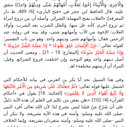
وَالْآخِرَةِ، وَالْأَنْبِيَاءُ إِخْوَةٌ لِعَلَّاتٍ، أُمَّهَاتُهُمْ شَتَّى وَدِينُهُمْ وَاحِدٌ)) متفق
عليه. قال الحافظ ابن حجر في «فتح الباري» [6/ 489، ط دار
المعرفة]: «العلات بفتح المهملة: الضرائر، وأصله أن من تزوج امرأة
ثم تزوج أخرى كأنه عل منها، والعلل الشرب بعد الشرب، وأولاد
العلات: الإخوة من الأب وأمهاتهم شتى، وقد بينه في رواية عبد
الرحمن فقال: وأمهاتهم شتى ودينهم واحد. وهو من باب التفسير؛
كقوله تعالى :
﴿إِنَّ الْإِنْسَانَ خُلِقَ هَلُوعًا * إِذَا مَسَّهُ الشَّرُّ جَزُوعًا *
وَإِذَا مَسَّهُ الْخَيْرُ مَنُوعًا﴾
[المعارج: 19 – 21] ، ومعنى الحديث أن
أصل دينهم واحد وهو التوحيد وإن اختلفت فروع الشرائع. وقيل:
المراد أن أزمنتهم مختلفة» اهـ.
وفي هذا السبيل نجد أبا بكر بن العربي في بيانه للأحكام التي
اشتمل عليها قوله تعالى:
﴿ثُمَّ جَعَلْنَاكَ عَلَى شَرِيعَةٍ مِنَ الْأَمْرِ فَاتَّبِعْهَا
وَلَا تَتَّبِعْ أَهْوَاءَ الَّذِينَ لَا يَعْلَمُونَ﴾
[الجاثية: 18] يقول في «أحكام
القرآن» [4/ 102]: «ظن بعض من تكلم في العلم أن هذه الآية دليلٌ
على أن شَرْعَ مَنْ قبلنا ليس بشرع لنا؛ لأن الله تعالى أفرد النبي
-صلى الله عليه وسلم- وأمته في هذه الآية بشريعة، ولا ننكر أن
النبي -صلى الله عليه وسلم- وأمته منفردان بشريعة، وإنما الخلاف