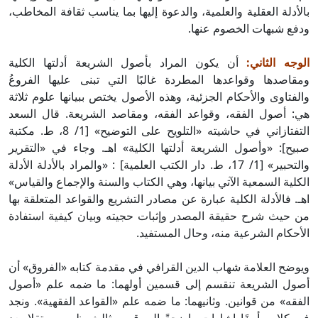
بالأدلة العقلية والعلمية، والدعوة إليها بما يناسب ثقافة المخاطب،
ودفع شبهات الخصوم عنها.
الوجه الثاني:
أن يكون المراد بأصول الشريعة أدلتها الكلية
ومقاصدها وقواعدها المطردة غالبًا التي تبنى عليها الفروعُ
والفتاوى والأحكام الجزئية، وهذه الأصول يختص ببيانها علوم ثلاثة
هي: أصول الفقه، وقواعد الفقه، ومقاصد الشريعة. قال السعد
التفتازاني في حاشيته «التلويح على التوضيح» [1/ 8، ط. مكتبة
صبيح]: «وأصول الشريعة أدلتها الكلية» اهـ. وجاء في «التقرير
والتحبير» [1/ 17، ط. دار الكتب العلمية] : «والمراد بالأدلة الأدلة
الكلية السمعية الآتي بيانها، وهي الكتاب والسنة والإجماع والقياس»
اهـ. فالأدلة الكلية عبارة عن مصادر التشريع والقواعد المتعلقة بها
من حيث شرح حقيقة المصدر وإثبات حجيته وبيان كيفية استفادة
الأحكام الشرعية منه، وحال المستفيد.
ويوضح العلامة شهاب الدين القرافي في مقدمة كتابه «الفروق» أن
أصول الشريعة تنقسم إلى قسمين أولهما: ما ضمه علم «أصول
الفقه» من قوانين. وثانيهما: ما ضمه علم «القواعد الفقهية». ونجد