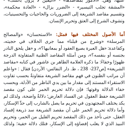
عليها، وهي: «الأمور بمقاصدها» - «اليقين لا يزول بالشك» -
«المشقة تجلب التيسير» - «الضرر يزال» - «العادة محكمة»،
وتقسيم مقاصد الشريعة إلى الضروريات والحاجيات والتحسينيات،
وتشوف الشرع إلى العتق وتحرير الإنسان.
أما الأصول المختلف فيها فمثل:
«الاستحسان» «والمصالح
المرسلة» «وشرع من قبلنا» مما جرى الخلاف في حجيته،
وكقاعدة: «هل العبرة بصيغ العقود أو بمعانيها؟»، و «هل يلحق النادر
بجنسه أو بنفسه؟»، ومن أمثلة المقاصد الظنية المتفاوتة الدرجة
ظهورًا وخفاءً: ما ذكره العلامة الطاهر بن عاشور في كتابه «مقاصد
الشريعة» [ص237- 238 ، ط. دار النفائس- الأردن] فقال : «واعلم
أن مراتب الظنون في فهم مقاصد الشريعة متفاوتةٌ بحسب تفاوت
الاستقراء المستند إلى مقدار ما بين يدي الناظر من الأدلة، وبحسب
خفاء الدلالة وقوتها؛ فإن دلالة تحريم الخمر على كون مقصد
الشريعة حفظ العقول عن الفساد العارض؛ دلالةٌ واضحة، ولذلك لم
يكد يختلف المجتهدون في تحريم ما يصل بالشارب إلى حدِّ الإسكار،
وأما دلالة تحريم الخمر على أن مقصد الشريعة سد ذريعة إفساد
العقل، حتى نأخذ من ذلك المقصد تحريم القليل من الخمر، وتحريم
النبيذ الذي لا يغلب إفضاؤه إلى الإسكار، فتلك دلالة خفية؛ ولذلك