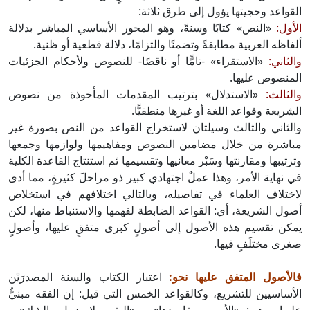
القواعد وحجيتها يؤول إلى طرق ثلاثة:
الأول:
«النص» كتابًا وسنةً، وهو المحور الأساسي المباشر بدلالة
ألفاظه العربية مطابقةً وتضمنًا والتزامًا، دلالة قطعية أو ظنية.
والثاني:
«الاستقراء» -تامًّا أو ناقصًا- للنصوص ولأحكام الجزئيات
المنصوص عليها.
والثالث:
«الاستدلال» بترتيب المقدمات المأخوذة من نصوص
الشريعة وقواعد اللغة أو غيرها منطقيًّا.
والثاني والثالث وسيلتان لاستخراج القواعد من النص بصورة غير
مباشرة من خلال مضامين النصوص ومفاهيمها ولوازمها وجمعها
وترتيبها ومقارنتها وسَبْر معانيها وتقسيمها ثم استنتاج القاعدة الكلية
في نهاية الأمر، وهذا عملٌ اجتهادي كبير ذو مراحلَ كثيرةٍ، مما أدى
لاختلاف العلماء في تفاصيله، وبالتالي اختلافهم في استخلاص
أصول الشريعة، أي: القواعد الضابطة لفهمها والاستنباط منها، لكن
يمكن تقسيم هذه الأصول إلى أصولٍ كبرى متفقٍ عليها، وأصولٍ
صغرى مختلَفٍ فيها.
فالأصول المتفق عليها نحو:
اعتبار الكتاب والسنة المصدرَيْن
الأساسيين للتشريع، وكالقواعد الخمس التي قيل: إن الفقه مبنيٌّ