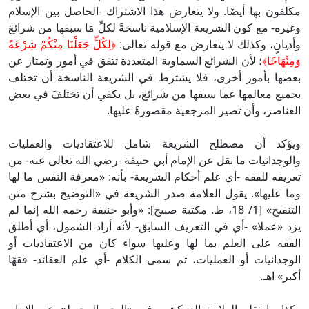
مكلفون بها أيضًا. ولا يتعارض هذا الاشتراك -الحاصل بين الإسلام
وغيره- مع كون الشريعة الإسلامية ناسخةً لكلِّ مَا سبقها من شرائعَ
وأديانٍ، وكذلك لا يتعارض مع قوله تعالى:
﴿لِكُلٍّ جَعَلْنَا مِنْكُمْ شِرْعَةً
وَمِنْهَاجًا﴾
؛ لأن الشرائع السماوية المتعددة تتفق في أمور وتمتاز عن
بعضها بأمور أخرى، فلا يشترط في الشريعة الناسخة أن تختلف
بجميع معالمها عما سبقها من شرائعَ، بل يكفي أن تختلفَ في بعض
العناصر، وأن تصير المرجعية مقصورةً عليها.
ويؤكد أن مصطلح الشريعة شامل للاعتقاديات والعمليات
والوجدانيات ما نقل عن الإمام أبي حنيفة -رضي الله تعالى عنه- من
تعريفه للفقه -أي علم أحكام الشريعة- بأنه: «معرفة النفس ما لها
وما عليها». يقول العلامة صدر الشريعة في «التوضيح بشرح متن
التنقيح» [1/ 18، ط. مكتبة صبيح]: «وأبو حنيفة رحمه الله إنما لم
يزد «عملا» -أي في التعريف السابق- لأنه أراد الشمول، أي أطلق
الفقه على العلم بما لها وعليها سواء كان من الاعتقاديات أو
الوجدانيات أو العمليات، ثم سمى الكلام -أي علم العقائد- فقهًا
أكبر» اهـ.