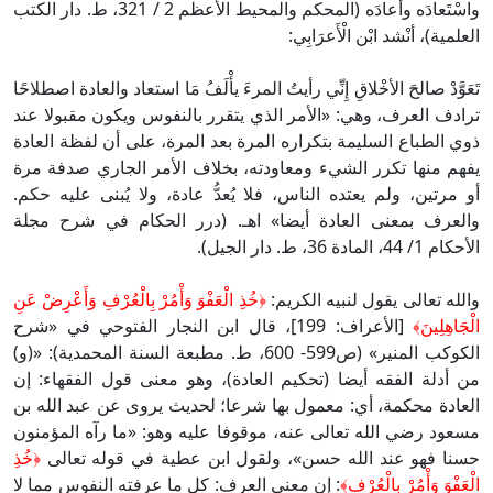
واسْتَعادَه وأعادَه (المحكم والمحيط الأعظم 2 / 321، ط. دار الكتب
العلمية)، أنْشد ابْن الْأَعرَابِي:
تَعَوَّدْ صالحَ الأخْلاقِ إِنِّي رأيتُ المرءَ يأْلَفُ مَا استعاد والعادة اصطلاحًا
ترادف العرف، وهي: «الأمر الذي يتقرر بالنفوس ويكون مقبولا عند
ذوي الطباع السليمة بتكراره المرة بعد المرة، على أن لفظة العادة
يفهم منها تكرر الشيء ومعاودته، بخلاف الأمر الجاري صدفة مرة
أو مرتين، ولم يعتده الناس، فلا يُعدُّ عادة، ولا يُبنى عليه حكم.
والعرف بمعنى العادة أيضا» اهـ. (درر الحكام في شرح مجلة
الأحكام 1/ 44، المادة 36، ط. دار الجيل).
والله تعالى يقول لنبيه الكريم:
﴿
خُذِ الْعَفْوَ وَأْمُرْ بِالْعُرْفِ وَأَعْرِضْ عَنِ
الْجَاهِلِينَ﴾
[الأعراف: 199]، قال ابن النجار الفتوحي في «شرح
الكوكب المنير» (ص599- 600، ط. مطبعة السنة المحمدية): «(و)
من أدلة الفقه أيضا (تحكيم العادة)، وهو معنى قول الفقهاء: إن
العادة محكمة، أي: معمول بها شرعا؛ لحديث يروى عن عبد الله بن
مسعود رضي الله تعالى عنه، موقوفا عليه وهو: «ما رآه المؤمنون
حسنا فهو عند الله حسن»، ولقول ابن عطية في قوله تعالى
﴿
خُذِ
الْعَفْوَ وَأْمُرْ بِالْعُرْفِ﴾
: إن معنى العرف: كل ما عرفته النفوس مما لا