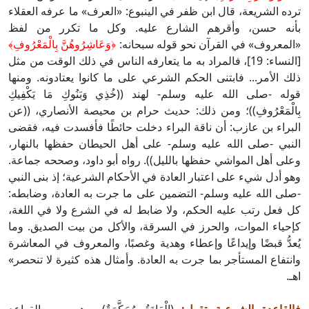
ترده الشريعة، قال ابن ظفر في الينبوع: «العرف» ما عرفه العقلاء
بأنه حسن، وأقرهم الشارع عليه. وكل ما تكرر من لفظ
«المعروف» في القرآن نحو قوله سبحانه:
﴿
وَعَاشِرُوهُنَّ بِالْمَعْرُوفِ﴾
[النساء: 19]، فالمراد به ما يتعارفه الناس في ذلك الوقت من مثل
ذلك الأمر... فابتنى الحكم الشرعي على ما كانوا يعتادونه. ومنها
قوله -صلى الله عليه وسلم- لهند ((خُذِي وَبَنُوكِ مَا يَكْفِيكِ
بِالْمَعْرُوفِ))؛ ومن ذلك: حديث حرام بن محيصة الأنصاري، ((عن
البراء بن عازب: أن ناقة البراء دخلت حائطًا فأفسدت فيه، فقضى
النبي -صلى الله عليه وسلم- على أهل الحيطان حفظها بالنهار،
وعلى أهل المواشي حفظها بالليل)). رواه أبو داود، وصححه جماعة.
وهو أدل شيء على اعتبار العادة في الأحكام الشرعية؛ إذ بنى النبي
-صلى الله عليه وسلم- التضمين على ما جرت به العادة، وضابطه:
كل فعل رتب عليه الحكم، ولا ضابط له في الشرع ولا في اللغة،
كإحياء الموات، والحرز في السرقة، والأكل من بيت الصديق. وما
يُعدُّ قبضًا وإيداعًا وإعطاء وهدية وغصبًا، والمعروف في المعاشرة
وانتفاع المستأجر بما جرت به العادة. وأمثال هذه كثيرة لا تنحصر»
اهـ.