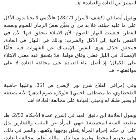
للتمييز بين العادة والعبادة» اهـ.
ويقول أيضا في (كشف الأسرار 1/ 282): «الآدمي لا يحيا بدون الأكل
على ما عليه جبلته، فلا بد من أن يعيَّن بعضُ الزمان للصوم وبعضه
للفطر، فتعينت النهار للصوم؛ لأن الابتلاء يتحقق فيها؛ لأن في
النفس داعية إلى الأكل والشرب؛ وذلك في النهار في العادة،
فيتحقق خلاف هوى النفس بالإمساك عن الشهوات فيه، فأمَّا
الإمساك في الليل فعلى وفاق هواها، فلا يتحقق فيه معنى الابتلاء
على الكمال؛ إذ أصل بناء العبادة على مخالفة العادة لا على
موافقتها» اهـ.
وفي (مراقي الفلاح شرح نور الإيضاح ص 351، وعليها حاشية
الطحطاوي، ط مصطفى الحلبي): «(وكره صوم الدهر)؛ لأنه يضعفه
أو يصير طبعًا له ومبنى العبادة على مخالفة العادة» اهـ.
ويقول العلامة ابن دقيق العيد في (شرح عمدة الأحكام 2/52، ط.
مطبعة السنة المحمدية): «نهي المرأة عن التنقب والقفازين يدل
على أن حكم إحرام المرأة يتعلق بوجهها وكفيها. والسر في ذلك،
وفي تحريم المخيط وغيره مما ذكر -والله أعلم- مخالفة العادة،