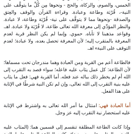
الخمس، والصوم، والزكاة، والحج - ونحوها مِن كُلِّ ما يتوقَّف على
النية-، قُرْبَة وطاعة وعبادة. وقراءة القرآن والوقف والعِتق
والصدقة -ونحوها مما لا يتوقَّف على نية- قُرْبَة وطاعة، لا عبادة.
والنظر المؤدِّي إلى معرفة الله تعالى طاعة، لا قُرْبَة ولا عبادة. اهـ.
وقواعد مذهبنا لا تأباه. حموي. وإنما لم يكن النظر قربة لعدم
المعرفة بالمتقرب إليه؛ لأن المعرفة تحصل بعده، ولا عبادة؛ لعدم
التوقف على النية» اهـ.
فالطاعة أعم من القربة ومن العبادة وهما مندرجان تحت مسماها؛
لأن الطاعة: كل عمل يثاب عليه فاعله؛ سواء قصد به التقرب إلى
الله أم لم يخطر ذلك بباله عند فعله. أما القربة فهي: فعل ما يثاب
عليه بنية التقرب إلى الله تعالى، وإن لم تكن النية شرطًا في الإثابة
على هذا الفعل.
أما العبادة فهي:
امتثال ما أمر الله تعالى به واشترط في الإثابة
عليه استحضار نية التقرب إليه عز وجل.
وإذا كانت الطاعة المطلقة تنقسم إلى قسمين هما: (المثاب عليه