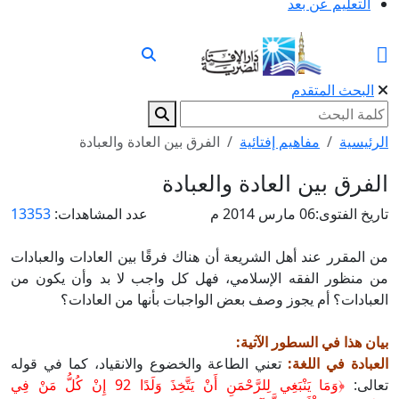
التعليم عن بعد
البحث المتقدم
الرئيسية
مفاهيم إفتائية
الفرق بين العادة والعبادة
الفرق بين العادة والعبادة
تاريخ الفتوى:
06 مارس 2014 م
عدد المشاهدات:
13353
من المقرر عند أهل الشريعة أن هناك فرقًا بين العادات والعبادات
من منظور الفقه الإسلامي، فهل كل واجب لا بد وأن يكون من
العبادات؟ أم يجوز وصف بعض الواجبات بأنها من العادات؟
بيان هذا في السطور الآتية:
العبادة في اللغة:
تعني الطاعة والخضوع والانقياد، كما في قوله
تعالى:
﴿وَمَا
يَنْبَغِي لِلرَّحْمَنِ أَنْ يَتَّخِذَ وَلَدًا 92 إِنْ كُلُّ مَنْ فِي