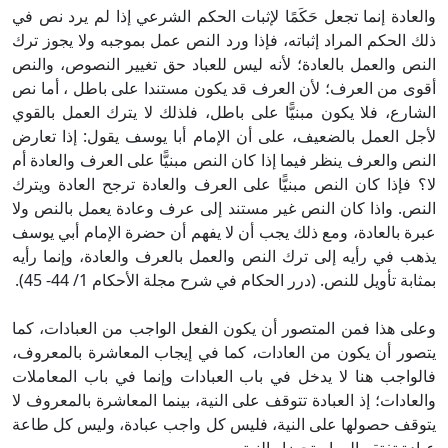
والعادة إنما تجعل حَكَمًا لإثبات الحكم الشرعي إذا لم يرد نص في
ذلك الحكم المراد إثباته، فإذا ورد النص عمل بموجبه ولا يجوز ترك
النص والعمل بالعادة؛ لأنه ليس للعباد حق تغيير النصوص، والنص
أقوى من العرف؛ لأن العرف قد يكون مستندا على باطل ، أما نص
الشارع، فلا يكون مبنيًّا على باطل، فلذلك لا يترك العمل بالقوي
لأجل العمل بالضعيف، على أن الإمام أبا يوسف يقول: إذا تعارض
النص والعرف ينظر فيما إذا كان النص مبنيًّا على العرف والعادة أم
لا؟ فإذا كان النص مبنيًّا على العرف والعادة ترجح العادة ويترك
النص. واذا كان النص غير مستند إلى عرف وعادة يعمل بالنص ولا
عبرة بالعادة، ومع ذلك يجب أن لا يفهم أن حضرة الإمام أبي يوسف
يذهب في رأيه إلى ترك النص والعمل بالعرف والعادة، وإنما رأيه
بمثابة تأويل للنص. (درر الحكام في شرح مجلة الأحكام 1/ 44- 45).
وعلى هذا فمن المتصور أن يكون الفعل الواجب من العبادات، كما
يتصور أن يكون من العادات، كما في إيجاب المعاشرة بالمعروف،
فالواجب هنا لا يدخل في باب العبادات وإنما في باب المعاملات
والعادات؛ إذ العبادة تتوقف على النية، بينما المعاشرة بالمعروف لا
يتوقف حصولها على النية، فليس كل واجب عبادة، وليس كل طاعة