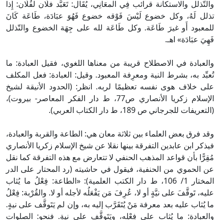
والتّذلل والاستكانة قرائب فِي الْمعَانِي، يُقَال: تَعَبَّد فلَان لفُلَان: إِذا
تذلل لَهُ، وكل خضوع لَيْسَ فَوْقه خضوع فَهُوَ عبَادَة، طَاعَة كَانَ
للمعبود أَو غيرَ طَاعَة. وكل طَاعَة لله على جِهَة الخضوع والتّذلل
فَهِيَ عبَادَة» اهـ.
والعبادة في الاصطلاح قريبة من معناها اللغوي، فقيل العبادة: ما
تُعبِّد به، بشرط النية ومعرِفة المعبود. وقيل: العبادة: فعل المكلف
على خلاف هوى نفسه تعظيمًا لربه. انظر: (الحدود الأنيقة لشيخ
الإسلام زكريا الأنصاري ص77، ط دار الفكر المعاصر- بيروت)،
(التعريفات للجرجاني ص 189، ط دار الكتاب العربي).
وقد فرق بعض العلماء بين ثلاثة معان هي: الطاعة والقربة والعبادة،
فيذكر ابن عابدين التفرقة بينها نقلا عن شيخ الإسلام زكريا الأنصاري
مُقِرًّا بأن قواعد المذهب الحنفي لا تتعارض مع هذه التفرقة كما نقل
عن الحموي من الحنفية، فيقول في حاشيته (رد المحتار على الدر
المختار 1/ 106، ط دار الكتب العلمية): «الطاعة: فِعْلُ ما يُثاب
عليه، تَوقَّفَ على نيَّةٍ أو لا، عُرِفَ مَن يَفْعَلُه لأجله أو لا. والقُرْبة: فِعْلُ
ما يُثاب عليه بعد معرفة مَنْ يُتَقَرَّب إليه به، وإن لم يَتَوقَّف على نيةٍ.
والعبادة: ما يُثاب على فِعْلِه، ويَتَوقَّف على نيةٍ. فنحو: الصلوات