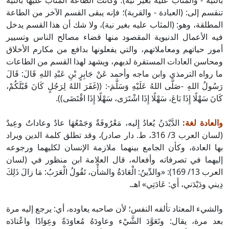
بالنية - والمثاب عليه بغير نية)؛ وكانت الطاعة المثاب عليها بالنية
تنقسم إلى: (العبادة - والقربة)؛ فإنه يبقى القسم الآخر من الطاعة
المطلقة، وهو: (المثاب عليه بغير نية)، ولا شك أن هذا القسم يدخل
فيه الأعمال الدنيوية المقصود منها قضاء مصالح الناس وتسيير
أمور حياتهم ومعاملاتهم، والتي يفعلونها بدافع من مكارم الأخلاق
ومحاسن العادات المستقرة لديهم، ويشهد لهذا القسم من الطاعات
ما رواه الترمذي وابن ماجه وأحمد عَنْ جَابِرٍ بْنِ عَبْدِ اللهِ قَالَ: قَالَ
رَسُولُ اللهِ -صَلَّى اللهُ عَلَيْهِ وَسَلَّمَ-: ((غَفَرَ اللهُ لِرَجُلٍ كَانَ قَبْلَكُمْ،
كَانَ سَهْلًا إِذَا بَاعَ، سَهْلًا إِذَا اشْتَرَى، سَهْلًا إِذَا اقْتَضَى)).
والعادة لغة:
الدَّيْدَنُ يُعادُ إِليه، مَعْرُوفَةٌ وَجَمْعُهَا عادٌ وعاداتٌ وعِيدٌ
(لسان العرب 3/ 316، ط. دار صادر)، وقد تطلق كلمة الدين ويراد
بها العادة، وكأن الجامع بينهما ملازمة الإنسان لكليهما ورجوعه
إليهما في تصرفاته وأفعاله، قال العلامة ابن منظور في (لسان
العرب 13/ 169): «والدِّينُ: الْعَادَةُ والشأْن، تَقُولُ الْعَرَبُ: مَا زالَ ذَلِكَ
دِيني ودَيْدَني، أَي: عَادَتِي» اهـ.
والشيء المعتاد تألفه النفس؛ لأن صاحبه يعاوده، أي: يرجع إليه مرة
بعد مرة، يقال: وتَعَوَّدَ الشَّيْء وعاودَهُ مُعاوَدَةً وعِوَادًا واعْتادَه