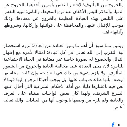
والخروج من المألوف؛ لإشعار النفس بأمرين: أحدهما: الخروج عن
الدنيا، والتذكر للبس الأكفان عند نزع المخيط. والثاني: تنبيه النفس
على التلبس بهذه العبادة العظيمة بالخروج عن معتادها؛ وذلك
موجب للإقبال عليها، والمحافظة على قوانينها وأركانها، وشروطها
وآدابها» اهـ.
ويتبين مما سبق أن أهم ما يميز العبادة عن العادة: لزوم استحضار
نية التقرب إلى الله تعالى في كل عبادة؛ امتثالا لأمره مع إظهار
التذلل والخضوع له بصورة خاصة غير معتادة في الحياة الاجتماعية
للناس؛ لأن مبنى العبادة على مخالفة العادة والخروج من الشعور
المألوف، ولا يلزم شيء من ذلك في العادات، وإن كانت محاسنها
توصف بأنها طاعات يثاب عليها، بل ويجب أحيانًا الرجوع إليها فيما لا
نص فيه باعتبارها دليلًا من أدلة الأحكام الشرعية التي أحال عليها
الشرع الشريف، ولهذا كان بعض الواجبات مبتناه على العرف
والعادة، ولم يلزم من وصفها بالوجوب أنها من العبادات. والله تعالى
أعلم.