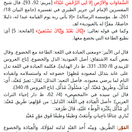
السَّمَاوَاتِ وَالْأَرْضِ إِلَّا آتِي الرَّحْمَنِ عَبْدًا﴾
[مريم: 92، 93]، قال شيخ
المفسرين الإمام ابن جرير الطبري في تفسيره (جامع البيان 18/
261، ط. مؤسسة الرسالة): «إلا يأتي ربه يوم القيامة عبدا له، ذليلا
خاضعًا، مقرًّا له بالعبودية» اهـ.
وكما في قوله تعالى:
﴿
إِيَّاكَ نَعْبُدُ وَإِيَّاكَ نَسْتَعِينُ﴾
[الفاتحة: 5] أي:
نطيع الطاعة التي يخضع معها.
قال ابن الأثير: «ومعنى العبادة في اللغة: الطاعة مع الخضوع. وقال
بعض أئمة الاشتقاق: أصل العبودية: الذل والخضوع. [تاج العروس
للزبيدي 8/ 330، 331، ط دار الهداية]، فكلمة العبادة في اللغة تدل
على عابد يتذلل لمعبوده مُظهِرًا خضوعه له واستسلامه وانقياده
التام لما يرضي معبوده، فأصل التعبد: التذلل: يُقَال: بَعِيرٌ مُعَبَّد، أَي:
مُذَلَّلٌ، وطَرِيقٌ مُعَبَّدٌ، أَي: مَسْلُوكٌ مُذَلَّل. (تاج العروس 8/ 340).
قال ابن سيده في «المخصص» (4/ 62، ط دار إحياء التراث
العربي): «أصل الْعِبَادَة فِي اللُّغَة: التّذليل؛ من قَوْلهم: طَرِيق مُعَبَّد:
أَي مُذّلَّل بِكَثْرَة الْوَطْء عَلَيْهِ، قَالَ طَرَفة:
تُباري عِتاقًا ناجِياتٍ وأَتبَعَتْ وَظيفًا وظيفًا فَوق مَوْرٍ مُعَبَّد
المَوْر:
الطَّريق، وَمِنْه أُخذ العَبْد لذلته لمَوْلَاهُ، وَالْعِبَادَة والخضوع