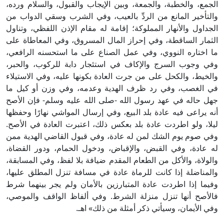
الجمع، والخطبة، والجمعة، وبين الإيجاب والقبول، والسلام ورده،
والتأخير المانع من الردِّ بالعيب، وفي الشرب وسقي الدواب من
الجداول والأنهار المملوكة؛ إقامة له مقام الإذن اللفظي، وتناول
الثمار الساقطة، وفي إحراز المال المسروق، وفي المعاطاة على
ما اختاره النووي، وفي عمل الصناع على ما استحسنه الرافعي،
وفي وجوب السرج والإكاف في استئجار دابة للركوب، والحبر،
والخيط، والكحل على من جرت العادة بكونها عليه، وفي الاستيلاء
في الغصب، وفي رد ظرف الهدية وعدمه، وفي وزن أو كيل ما
جهل حاله في عهد رسول الله -صلى الله عليه وسلم- فإن الأصح
أنه يراعى فيه عادة بلد البيع، وفي إرسال المواشي نهارًا وحفظها
ليلا، ولو اطردت عادة بلد بعكس ذلك، اعتبرت العادة في الأصح.
وفي صوم يوم الشك لمن له عادة، وفي قبول القاضي الهدية ممن
له عادة، وفي القبض، والإقباض، ودخول الحمام، ودور القضاة،
والولاة، والأكل من الطعام المقدم ضيافة بلا لفظ، وفي المسابقة،
والمناضلة إذا كانت للرماة عادة في مسافة تنزل المطلق عليها،
وفيما إذا اطردت عادة المتبارزين بالأمان ولم يجر بينهما شرط
فالأصح أنها تنزل منزلة الشرط. وفي ألفاظ الواقف والموصي،
وفي الأيمان، وسيأتي ذكر أمثلة من ذلك» اهـ.