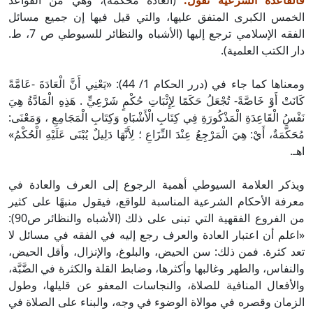
فالقاعدة الشرعية تقول:
(الْعَادَةُ مُحَكَّمَةٌ)، وهي من القواعد
الخمس الكبرى المتفق عليها، والتي قيل فيها إن جميع مسائل
الفقه الإسلامي ترجع إليها (الأشباه والنظائر للسيوطي ص 7، ط.
دار الكتب العلمية).
ومعناها كما جاء في (درر الحكام 1/ 44): «يَعْنِي أَنَّ الْعَادَةَ -عَامَّةً
كَانَتْ أَوْ خَاصَّةً- تُجْعَلُ حَكَمًا لِإِثْبَاتِ حُكْمٍ شَرْعِيٍّ . هَذِهِ الْمَادَّةُ هِيَ
نَفْسُ الْقَاعِدَةِ الْمَذْكُورَةِ فِي كِتَابِ الْأَشْبَاهِ وَكِتَابِ الْمَجَامِعِ ، وَمَعْنَى:
مُحَكَّمَةٌ، أَيْ: هِيَ الْمَرْجِعُ عِنْدَ النِّزَاعِ ؛ لِأَنَّهَا دَلِيلٌ يُبْنَى عَلَيْهِ الْحُكْمُ»
اهـ.
ويذكر العلامة السيوطي أهمية الرجوع إلى العرف والعادة في
معرفة الأحكام الشرعية المناسبة للواقع، فيقول منبهًا على كثير
من الفروع الفقهية التي تبنى على ذلك (الأشباه والنظائر ص90):
«اعلم أن اعتبار العادة والعرف رجع إليه في الفقه في مسائل لا
تعد كثرة. فمن ذلك: سن الحيض، والبلوغ، والإنزال، وأقل الحيض،
والنفاس، والطهر وغالبها وأكثرها، وضابط القلة والكثرة في الضَّبَّة،
والأفعال المنافية للصلاة، والنجاسات المعفو عن قليلها، وطول
الزمان وقصره في موالاة الوضوء في وجه، والبناء على الصلاة في