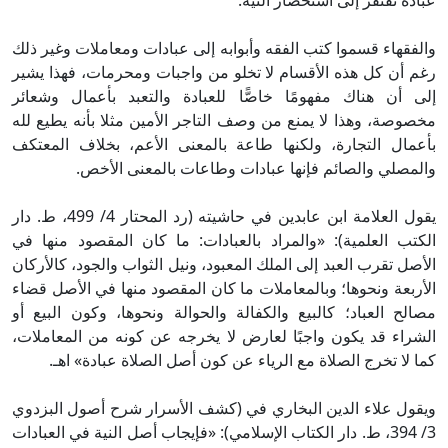
عبادة تفتقر إلى استحضار النية.
والفقهاء قسموا كتب الفقه وأبوابه إلى عبادات ومعاملات وغير ذلك
رغم أن كل هذه الأقسام لا تخلو من واجبات ومحرمات، فهذا يشير
إلى أن هناك مفهومًا خاصًّا للعبادة والتعبد بأعمال وشعائر
مخصوصة، وهذا لا يمنع من وصف التاجر الأمين مثلا بأنه يطيع لله
بأعمال التجارة، ولكنها طاعة بالمعنى الأعم، بخلاف المعتكف
والمصلي والصائم فإنها عبادات وطاعات بالمعنى الأخص.
يقول العلامة ابن عابدين في حاشيته (رد المحتار 4/ 499، ط. دار
الكتب العلمية): «والمراد بالعبادات: ما كان المقصود منها في
الأصل تقرب العبد إلى الملك المعبود، ونيل الثواب والجود، كالأركان
الأربعة ونحوها؛ وبالمعاملات ما كان المقصود منها في الأصل قضاء
مصالح العباد؛ كالبيع والكفالة والحوالة ونحوها، وكون البيع أو
الشراء قد يكون واجبًا لعارض لا يخرجه عن كونه من المعاملات،
كما لا تخرج الصلاة مع الرياء عن كون أصل الصلاة عبادة» اهـ.
ويقول علاء الدين البخاري في (كشف الأسرار شرح أصول البزدوي
3/ 394، ط. دار الكتاب الإسلامي): «فإيجاب أصل النية في العبادات