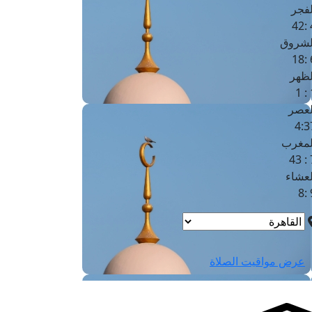
لفجر
4
لشروق
6
لظهر
1
لعصر
4:3
لمغرب
7 
لعشاء
9
عرض مواقيت الصلاة