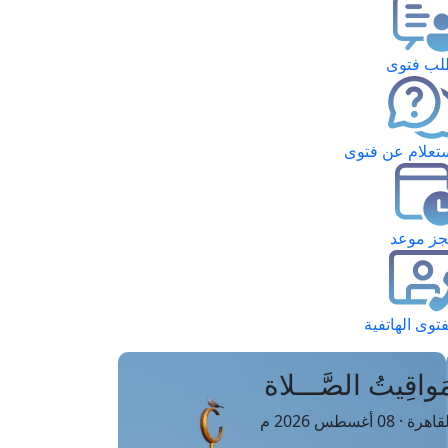
ب فتوى
تعلام عن فتوى
ز موعد
فتوى الهاتفية
َواقِيتُ الصَّـــلاة
اهرة · 08 أغسطس 2026 م