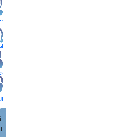
طل
اس
حج
ال
م
الق