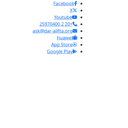
Facebook
X
Youtube
+20 2 25970400
ask@dar-alifta.org
huawei
App Store
Google Play