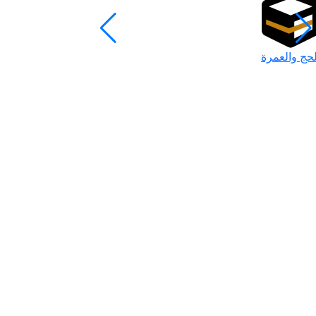
لحج والعمرة
رمضان