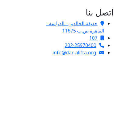
اتصل بنا
حديقة الخالدين - الدراسة -
القاهرة ص.ب 11675
107
202-25970400
info@dar-alifta.org