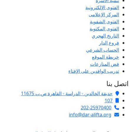
تنمية الأسرة
الفتوى الإلكترونية
المركز الإعلامى
الفتوى الشفوية
الفتوى المكتوبة
التاريخ الهجري
فروع الدار
الحساب الشرعي
خريطة الموقع
فض المنازعات
تدريب الوافدين على الإفتاء
اتصل بنا
حديقة الخالدين - الدراسة - القاهرة ص.ب 11675
107
202-25970400
info@dar-alifta.org