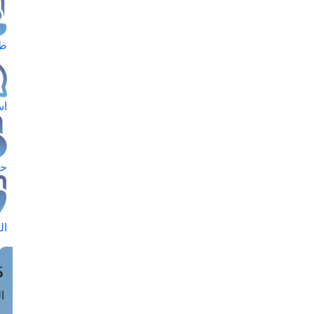
طل
اس
حج
ال
م
الق