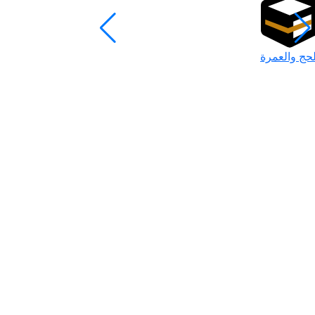
لحج والعمرة
رمضان