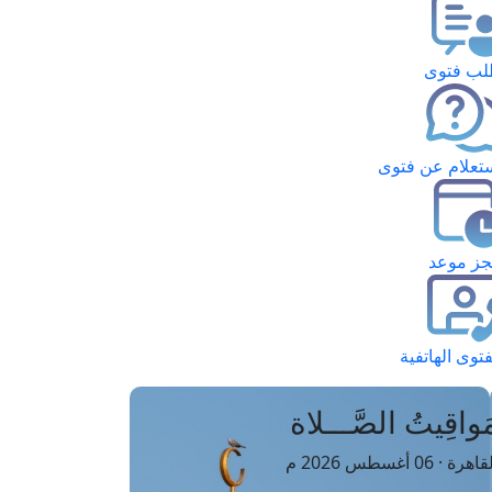
ب فتوى
تعلام عن فتوى
ز موعد
فتوى الهاتفية
َواقِيتُ الصَّـــلاة
اهرة · 06 أغسطس 2026 م