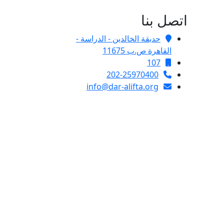
اتصل بنا
حديقة الخالدين - الدراسة -
القاهرة ص.ب 11675
107
202-25970400
info@dar-alifta.org