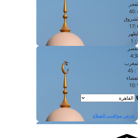
لفجر
4
لشروق
6
لظهر
1
لعصر
4:3
لمغرب
7 
لعشاء
9
عرض مواقيت الصلاة