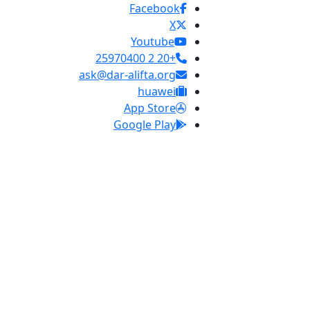
Facebook
X
Youtube
+20 2 25970400
ask@dar-alifta.org
huawei
App Store
Google Play