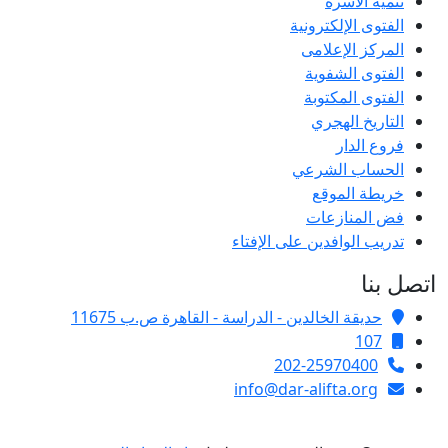
تنمية الأسرة
الفتوى الإلكترونية
المركز الإعلامى
الفتوى الشفوية
الفتوى المكتوبة
التاريخ الهجري
فروع الدار
الحساب الشرعي
خريطة الموقع
فض المنازعات
تدريب الوافدين على الإفتاء
اتصل بنا
حديقة الخالدين - الدراسة - القاهرة ص.ب 11675
107
202-25970400
info@dar-alifta.org