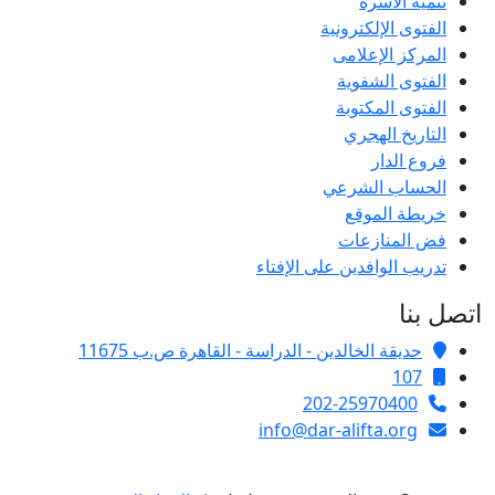
تنمية الأسرة
الفتوى الإلكترونية
المركز الإعلامى
الفتوى الشفوية
الفتوى المكتوبة
التاريخ الهجري
فروع الدار
الحساب الشرعي
خريطة الموقع
فض المنازعات
تدريب الوافدين على الإفتاء
اتصل بنا
حديقة الخالدين - الدراسة - القاهرة ص.ب 11675
107
202-25970400
info@dar-alifta.org