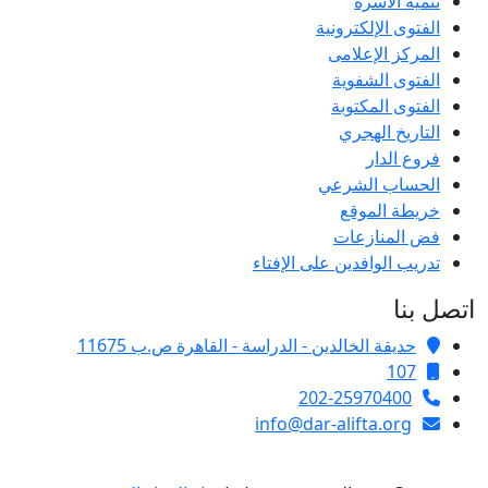
تنمية الأسرة
الفتوى الإلكترونية
المركز الإعلامى
الفتوى الشفوية
الفتوى المكتوبة
التاريخ الهجري
فروع الدار
الحساب الشرعي
خريطة الموقع
فض المنازعات
تدريب الوافدين على الإفتاء
اتصل بنا
حديقة الخالدين - الدراسة - القاهرة ص.ب 11675
107
202-25970400
info@dar-alifta.org