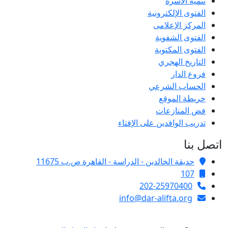
تنمية الأسرة
الفتوى الإلكترونية
المركز الإعلامى
الفتوى الشفوية
الفتوى المكتوبة
التاريخ الهجري
فروع الدار
الحساب الشرعي
خريطة الموقع
فض المنازعات
تدريب الوافدين على الإفتاء
اتصل بنا
حديقة الخالدين - الدراسة - القاهرة ص.ب 11675
107
202-25970400
info@dar-alifta.org