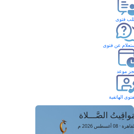
ب فتوى
تعلام عن فتوى
ز موعد
فتوى الهاتفية
َواقِيتُ الصَّـــلاة
اهرة · 08 أغسطس 2026 م