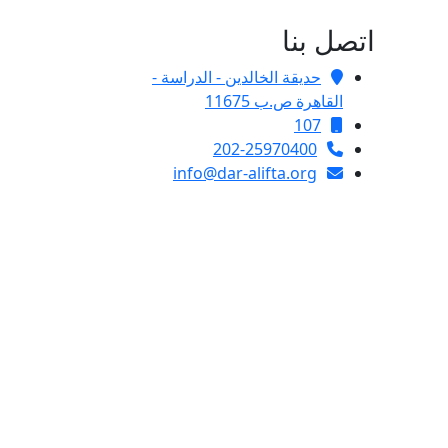
اتصل بنا
حديقة الخالدين - الدراسة -
القاهرة ص.ب 11675
107
202-25970400
info@dar-alifta.org