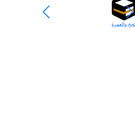
لحج والعمرة
رمضان