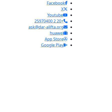
Facebook
X
Youtube
+20 2 25970400
ask@dar-alifta.org
huawei
App Store
Google Play