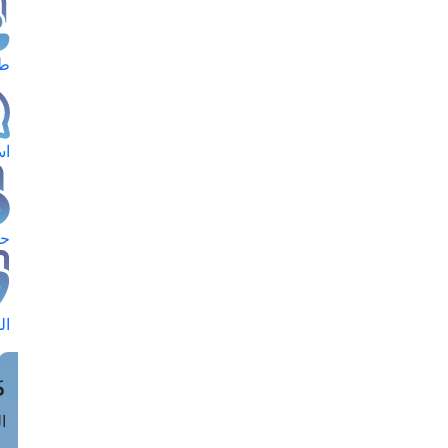
طل
اس
حج
ال
م
الق