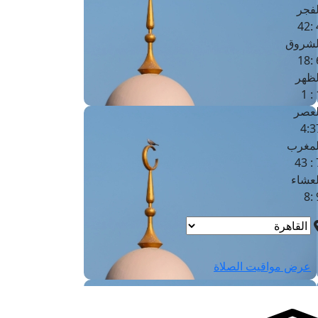
لفجر
4
لشروق
6
لظهر
1
لعصر
4:3
لمغرب
7 
لعشاء
9
عرض مواقيت الصلاة