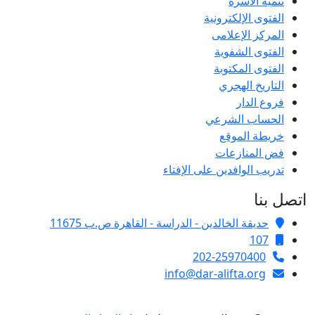
تنمية الأسرة
الفتوى الإلكترونية
المركز الإعلامى
الفتوى الشفوية
الفتوى المكتوبة
التاريخ الهجري
فروع الدار
الحساب الشرعي
خريطة الموقع
فض المنازعات
تدريب الوافدين على الإفتاء
اتصل بنا
حديقة الخالدين - الدراسة - القاهرة ص.ب 11675
107
202-25970400
info@dar-alifta.org