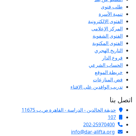
طلب فتوى
تنمية الأسرة
الفتوى الإلكترونية
المركز الإعلامى
الفتوى الشفوية
الفتوى المكتوبة
التاريخ الهجري
فروع الدار
الحساب الشرعي
خريطة الموقع
فض المنازعات
تدريب الوافدين على الإفتاء
اتصل بنا
حديقة الخالدين - الدراسة - القاهرة ص.ب 11675
107
202-25970400
info@dar-alifta.org